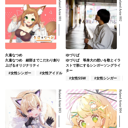
Related Artist 001
Related Artist 002
久遠なつめ
ゆづりぱ
久遠なつめ 細部までこだわり創り
ゆづりぱ 等身大の想いを歌とイラ
上げるオリジナリティ
ストで形にするシンガーソングライ
ター
#女性シンガー
#女性アイドル
#VTuber/VSinger
#女性SSW
#女性シンガー
Related Artist 003
Related Artist 004