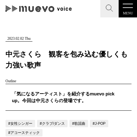
MENU
CLOSE
CLOSE
muevo media
記事を検索する
2023.02.02 Thu
"読者の声を形にする”音楽特化メディア
中元さくら 観客を包み込む優しくも
力強い歌声
Outline
MENU
人気ワード
記事一覧
「気になるアーティスト」を紹介するmuevo pick
#男性SSW
#ポップス
#女性SSW
#ロック
up。今回は中元さくらの登場です。
プレスリリース一覧
#男性シンガー
#HR/HM
#女性シンガー
会社概要
#ヒップホップ
#男性シンガーグループ
#R&B/ソウル
#女性シンガー
#クラブ/ダンス
#歌謡曲
#J-POP
お問い合わせ
#アコースティック