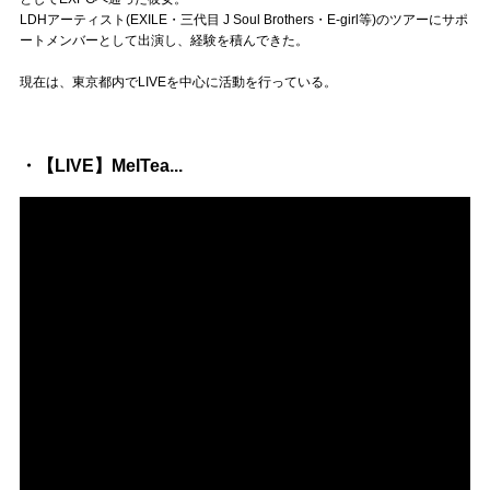
Official SNS
LDHアーティスト(EXILE・三代目 J Soul Brothers・E-girl等)のツアーにサポ
ートメンバーとして出演し、経験を積んできた。
現在は、東京都内でLIVEを中心に活動を行っている。
・【LIVE】MelTea...