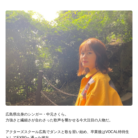
記事リクエスト
ログイン
LINK
muevoクラウドファンディング
muevoコミュニティ
ぶいクラ！by muevo
ぶいコミュ！by muevo
ぶいマガ！ by muevo
広島県出身のシンガー・中元さくら。
力強さと繊細さが合わさった歌声を響かせる今大注目の人物だ。
Follow us
アクターズスクール広島でダンスと歌を習い始め、卒業後はVOCAL特待生
としてEXPGへ通った彼女。