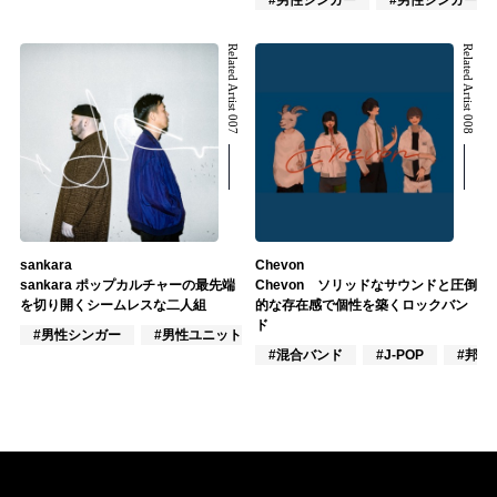
#男性シンガー
#男性シンガーグ
Related Artist 007
Related Artist 008
sankara
Chevon
sankara ポップカルチャーの最先端
Chevon ソリッドなサウンドと圧倒
を切り開くシームレスな二人組
的な存在感で個性を築くロックバン
ド
#男性シンガー
#男性ユニット
#ラッパー
#混合バンド
#J-POP
#邦ロ