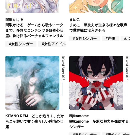
間取かける
まめこ
間取かける ゲームから歌やトーク
まめこ 演技力が生きる様々な歌声
まで。多彩なコンテンツを好奇心旺
で世界観に没入させる
盛に駆け回るバーチャルフェンリル
#女性シンガー
#声優
#ポッ
#女性シンガー
#女性アイドル
#VTuber/VSinger
Related Artist 005
Related Artist 006
KITANO REM どこか危うく、だか
鴎/kamome
らこそ輝いて響く生々しい感情の吐
鴎/kamome 多彩な魅力を発信する
露
シンガー