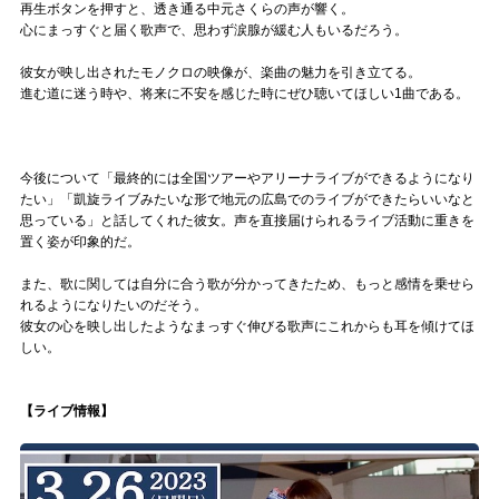
再生ボタンを押すと、透き通る中元さくらの声が響く。
心にまっすぐと届く歌声で、思わず涙腺が緩む人もいるだろう。
彼女が映し出されたモノクロの映像が、楽曲の魅力を引き立てる。
進む道に迷う時や、将来に不安を感じた時にぜひ聴いてほしい1曲である。
今後について「最終的には全国ツアーやアリーナライブができるようになり
たい」「凱旋ライブみたいな形で地元の広島でのライブができたらいいなと
思っている」と話してくれた彼女。声を直接届けられるライブ活動に重きを
置く姿が印象的だ。
また、歌に関しては自分に合う歌が分かってきたため、もっと感情を乗せら
れるようになりたいのだそう。
彼女の心を映し出したようなまっすぐ伸びる歌声にこれからも耳を傾けてほ
しい。
【ライブ情報】