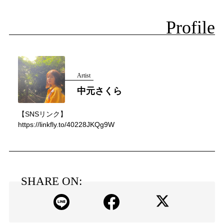
Profile
Artist
中元さくら
【SNSリンク】
https://linkfly.to/40228JKQg9W
SHARE ON: