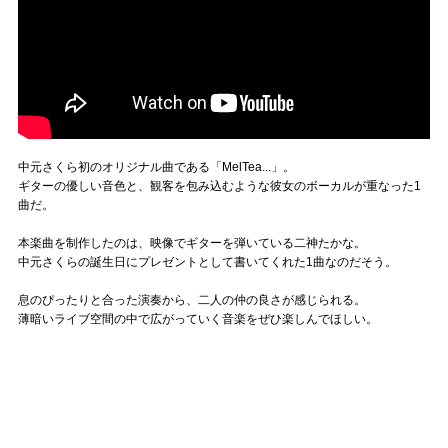
中元さくら初のオリジナル曲である「MelTea...」。
ギターの優しい音色と、観客を包み込むような彼女のボーカルが重なった1
曲だ。
本楽曲を制作したのは、映像でギターを弾いている二神たかな。
中元さくらの誕生日にプレゼントとして書いてくれた1曲なのだそう。
息のぴったりと合った演奏から、二人の仲の良さが感じられる。
薄暗いライブ空間の中で広がっていく音楽をぜひ楽しんでほしい。