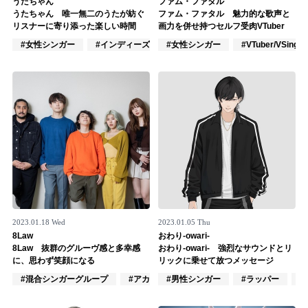
うたちゃん
ファム・ファタル
うたちゃん 唯一無二のうたが紡ぐ
ファム・ファタル 魅力的な歌声と
記事リクエスト
リスナーに寄り添った楽しい時間
画力を併せ持つセルフ受肉VTuber
#女性シンガー
#インディーズ
#女性シンガー
#女性アイドル
#VTuber/VSinger
ログイン
LINK
muevoクラウドファンディング
muevoコミュニティ
ぶいクラ！by muevo
ぶいコミュ！by muevo
2023.01.18 Wed
2023.01.05 Thu
ぶいマガ！ by muevo
8Law
おわり-owari-
8Law 抜群のグルーヴ感と多幸感
おわり-owari- 強烈なサウンドとリ
に、思わず笑顔になる
リックに乗せて放つメッセージ
#混合シンガーグループ
#アカペラ
#男性シンガー
#ポップス
#ラッパー
#
Follow us