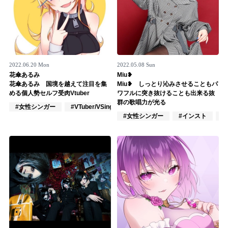
2022.06.20 Mon
2022.05.08 Sun
花傘あるみ
Miu❥
花傘あるみ 国境を越えて注目を集
Miu❥ しっとり沁みさせることもパ
める個人勢セルフ受肉Vtuber
ワフルに突き抜けることも出来る抜
群の歌唱力が光る
#女性シンガー
#VTuber/VSinger
#VOCALOID
#女性シンガー
#インスト
#