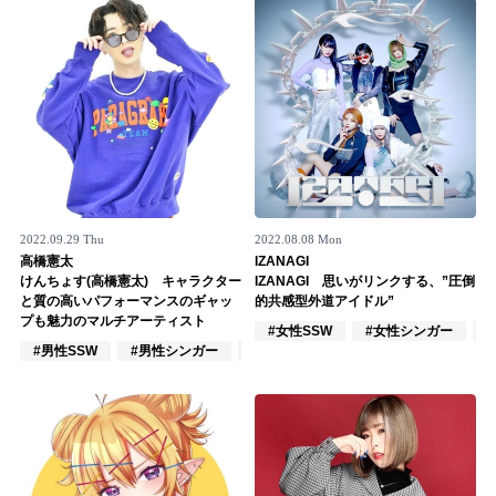
Official SNS
2022.09.29 Thu
2022.08.08 Mon
高橋憲太
IZANAGI
けんちょす(高橋憲太) キャラクター
IZANAGI 思いがリンクする、”圧倒
と質の高いパフォーマンスのギャッ
的共感型外道アイドル”
プも魅力のマルチアーティスト
#女性SSW
#女性シンガー
#男性SSW
#男性シンガー
#男性シンガーグループ