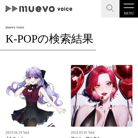
MENU
CLOSE
CLOSE
muevo media
muevo voice
K-POPの検索結果
記事を検索する
"読者の声を形にする”音楽特化メディア
MENU
人気ワード
記事一覧
#男性SSW
#ポップス
#女性SSW
#ロック
プレスリリース一覧
#男性シンガー
#HR/HM
#女性シンガー
会社概要
#ヒップホップ
#男性シンガーグループ
#R&B/ソウル
お問い合わせ
2023.04.19 Wed
2023.03.01 Wed