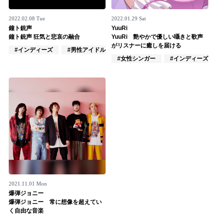
2022.02.08 Tue
2022.01.29 Sat
鐘ト銃声
YuuRi
鐘ト銃声 狂気と悲哀の融合
YuuRi 艶やかで優しい囁きと歌声
がリスナーに癒しを届ける
#インディーズ
#男性アイドル
#男性バンド
#女性シンガー
#インディーズ
2021.11.01 Mon
爆弾ジョニー
爆弾ジョニー 常に想像を超えてい
く自由な音楽