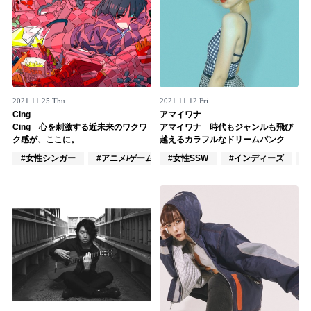
2021.11.25 Thu
2021.11.12 Fri
Cing
アマイワナ
Cing 心を刺激する近未来のワクワ
アマイワナ 時代もジャンルも飛び
ク感が、ここに。
越えるカラフルなドリームパンク
#女性シンガー
#アニメ/ゲーム
#女性SSW
#オルタナティブ
#インディーズ