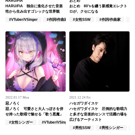
HARU/FiA
おとめ
HARU/FiA 独自に進化させた音楽
おとめ 80’sを纏う新感覚エレクト
記事リクエスト
性から生み出すゴシックな世界観
ロが、クセになる
#VTuber/VSinger
#作詞/作曲家
#女性SSW
#ポップス
#作詞/作曲家
#
ログイン
LINK
muevoクラウドファンディング
muevoコミュニティ
ぶいクラ！by muevo
ぶいコミュ！by muevo
2022.01.17 Mon
2021.12.24 Fri
ぶいマガ！ by muevo
惡ノろく
ハセガワダイスケ
惡ノろく 可愛さと大人っぽさを併
ハセガワダイスケ 圧倒的な歌唱力
せ持った歌唱で魅せる「歌う悪魔」
と多才な音楽的センスで活躍の場を
広げるアーティスト
#女性シンガー
#VTuber/VSinger
#ポップス
Follow us
#男性SSW
#男性シンガー