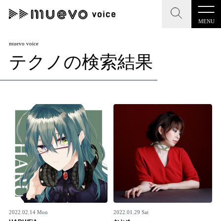
MENU
CLOSE
CLOSE
muevo media
muevo voice
テクノの検索結果
記事を検索する
"読者の声を形にする”音楽特化メディア
MENU
人気ワード
記事一覧
#男性SSW
#ポップス
#女性SSW
#ロック
プレスリリース一覧
#男性シンガー
#HR/HM
#女性シンガー
会社概要
#ヒップホップ
#男性シンガーグループ
#R&B/ソウル
お問い合わせ
2022.02.14 Mon
2022.01.29 Sat