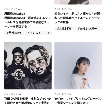
2021.09.22 Wed
2021.08.26 Thu
恩田海OndaSea
相谷レイナ 新しさと懐かしさが調
恩田海OndaSea 浮遊感のあるジャ
和した新感覚ベッドルームミュージ
ンルレスな音楽世界で内省的なスト
ックの世界
ーリーを表現する
#女性SSW
#女性シンガー
#男性SSW
#インスト
#トラックメイカー
2021.08.20 Fri
2021.06.25 Fri
THE GAME SHOP 多彩なジャンル
YonYon ハイブリットにグローバル
を融合させた新感覚ロックで世界に
に音楽シーンの先端を走る