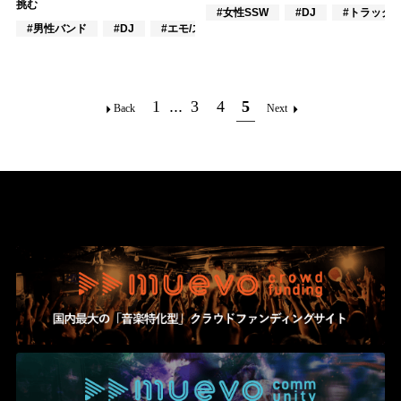
挑む
#女性SSW
#DJ
#トラック
#男性バンド
#DJ
#エモ/スクリーモ
1
...
3
4
5
Back
Next