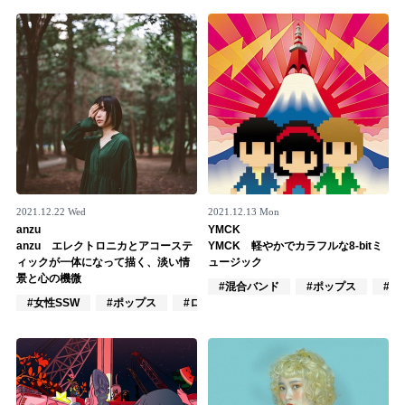
Official SNS
2021.12.22 Wed
2021.12.13 Mon
anzu
YMCK
anzu エレクトロニカとアコーステ
YMCK 軽やかでカラフルな8-bitミ
ィックが一体になって描く、淡い情
ュージック
景と心の機微
#混合バンド
#ポップス
#E
#女性SSW
#ポップス
#ロック