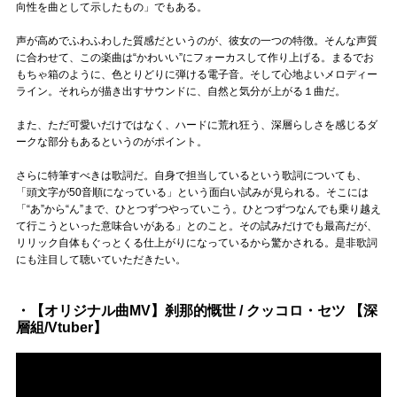
向性を曲として示したもの」でもある。
声が高めでふわふわした質感だというのが、彼女の一つの特徴。そんな声質
に合わせて、この楽曲は“かわいい”にフォーカスして作り上げる。まるでお
もちゃ箱のように、色とりどりに弾ける電子音。そして心地よいメロディー
ライン。それらが描き出すサウンドに、自然と気分が上がる１曲だ。
また、ただ可愛いだけではなく、ハードに荒れ狂う、深層らしさを感じるダ
ークな部分もあるというのがポイント。
さらに特筆すべきは歌詞だ。自身で担当しているという歌詞についても、
「頭文字が50音順になっている」という面白い試みが見られる。そこには
「“あ”から“ん”まで、ひとつずつやっていこう。ひとつずつなんでも乗り越え
て行こうといった意味合いがある」とのこと。その試みだけでも最高だが、
リリック自体もぐっとくる仕上がりになっているから驚かされる。是非歌詞
にも注目して聴いていただきたい。
・【オリジナル曲MV】刹那的慨世 / クッコロ・セツ 【深
層組/Vtuber】