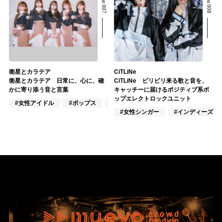
衛星とカラテア
CiTLiNe
衛星とカラテア 日常に、心に、確
CiTLiNe ビリビリ来る歌と音を、
かに寄り添う音と言葉
キャッチーに届けるポジティブ系ポ
ップエレクトロックユニット
#女性アイドル
#ポップス
#ロック
#女性シンガー
#インディーズ