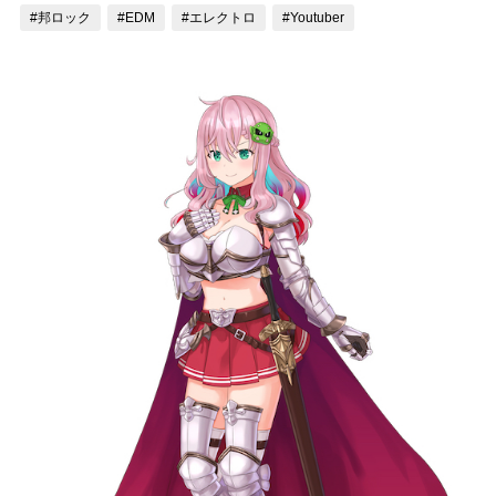
#邦ロック
#EDM
#エレクトロ
#Youtuber
記事リクエスト
ログイン
LINK
muevoクラウドファンディング
muevoコミュニティ
ぶいクラ！by muevo
ぶいコミュ！by muevo
ぶいマガ！ by muevo
Follow us