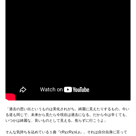
「過去の思い出というものは美化されがち。綺麗に見えたりするもの。今い
る道も同じで、未来から見たら今現在は過去になる。だから今は辛くても、
いつかは綺麗な、良いものとして見える。焦らずに行こうよ」
そんな気持ちを込めている１曲『cRy,cRy,sLy』。それは自分自身に言って