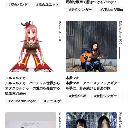
鋭利な歌声で惹きつけるVsinger
#混合バンド
#混合ユニット
#ロック
#男性シンガー
#VTuber/VSinger
Related Artist 005
Related Artist 006
ルル＝ルチカ
本夛マキ
ルル＝ルチカ バーチャル世界から
本夛マキ アコースティックギター
オタクカルチャーの魅力を発信する
を手に、歩み続ける音楽の旅
吸血鬼Vtuber
#女性SSW
#女性シンガー
#VTuber/VSinger
#アニメ/ゲーム
#J-POP
Related Artist 007
Related Artist 008