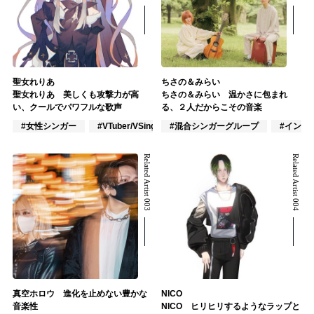
聖女れりあ
ちさの＆みらい
聖女れりあ 美しくも攻撃力が高
ちさの＆みらい 温かさに包まれ
い、クールでパワフルな歌声
る、２人だからこその音楽
#女性シンガー
#VTuber/VSinger
#混合シンガーグループ
#J-POP
#インデ
Related Artist 003
Related Artist 004
真空ホロウ 進化を止めない豊かな
NICO
音楽性
NICO ヒリヒリするようなラップと