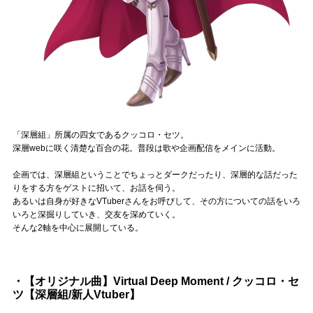
Official SNS
「深層組」所属の四女であるクッコロ・セツ。
深層webに咲く清楚な百合の花。普段は歌や企画配信をメインに活動。
企画では、深層組ということでちょっとダークだったり、深層的な話だった
りをする方をゲストに招いて、お話を伺う。
あるいは自身が好きなVTuberさんをお呼びして、その方についての話をいろ
いろと深掘りしていき、交友を深めていく。
そんな2軸を中心に展開している。
・【オリジナル曲】Virtual Deep Moment / クッコロ・セ
ツ【深層組/新人Vtuber】