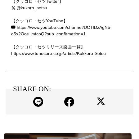
【クッコロ・セツTwitter】
@kukoro_setsu
【クッコロ・セツYouTube】
https://www.youtube.com/channel/UCTfDzAgNb-
o5x2Oce_mfcoQ?sub_confirmation=1
【クッコロ・セツリリース楽曲一覧】
https://www.tunecore.co.jp/artists/Kukkoro-Setsu
SHARE ON: