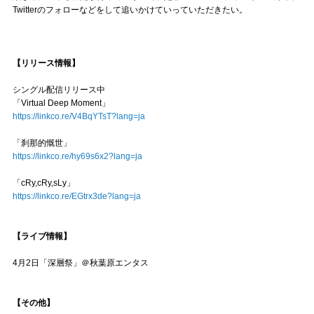
Twitterのフォローなどをして追いかけていっていただきたい。
【リリース情報】
シングル配信リリース中
「Virtual Deep Moment」
https://linkco.re/V4BqYTsT?lang=ja
「刹那的慨世」
https://linkco.re/hy69s6x2?lang=ja
「cRy,cRy,sLy」
https://linkco.re/EGtrx3de?lang=ja
【ライブ情報】
4月2日「深層祭」＠秋葉原エンタス
【その他】