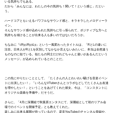
いる気持ちでもある。
だから「みんなには、わたしの今の気持ち！聞いて！という感じ」だとい
う。
ハードコアともいえるパワフルなサウンド感と、キラキラしたメロディーラ
イン。
そんなサウンド感や込められた気持ちに引っ張られて、ポジティブな方へと
気持ちを傾けることが出来る人も多いのではないだろうか。
ちなみに『cRy,cRy,sLy』という一風変わったタイトルは、「RとLの違いに
注目。日本人がRとLを区別してなかなか言えないみたいに、本当は全然違う
ものなのに似ている。似たもの同士だけれどちゃんと違いがあるんだという
メッセージ」が込められているとのことだ。
この先にやりたいこととして、「たくさんの人とわいわい騒げる音楽イベン
トに出演したい！」「いろんなVTuberさんとコラボなどしてたくさんお友達
を増やしたい！」ということをあげてくれた彼女。今は、「コンスタントに
オリジナル楽曲を準備中」だそうだ。
さらに、「4月に深層組で秋葉原エンタスにて、深層組として初のリアル会
場でのイベントを開催予定」とも教えてくれた。
楽しみに出来る展開が待っているので、是非YouTubeのチャンネル登録や、