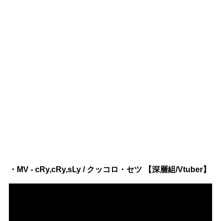
・MV - cRy,cRy,sLy / クッコロ・セツ 【深層組/Vtuber】