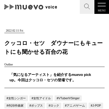
MENU
CLOSE
CLOSE
muevo media
記事を検索する
2022.02.11 Fri
"読者の声を形にする”音楽特化メディア
クッコロ・セツ ダウナーにもキュー
トにも聞かせる百合の花
Outline
MENU
人気ワード
記事一覧
「気になるアーティスト」を紹介するmuevo pick
#男性SSW
#ポップス
#女性SSW
#ロック
up。今回はクッコロ・セツの登場です。
プレスリリース一覧
#男性シンガー
#HR/HM
#女性シンガー
会社概要
#ヒップホップ
#男性シンガーグループ
#R&B/ソウル
#女性シンガー
#女性アイドル
#VTuber/VSinger
お問い合わせ
#作詞/作曲家
#ポップス
#ロック
#アニメ/ゲーム
#J-POP