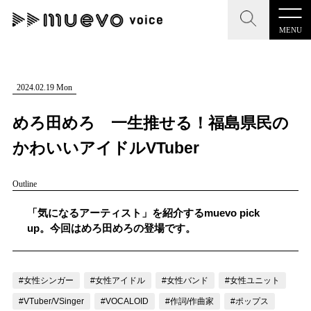
MENU
CLOSE
CLOSE
muevo media
記事を検索する
2024.02.19 Mon
"読者の声を形にする”音楽特化メディア
めろ田めろ 一生推せる！福島県民の
かわいいアイドルVTuber
Outline
MENU
人気ワード
記事一覧
「気になるアーティスト」を紹介するmuevo pick
#男性SSW
#ポップス
#女性SSW
#ロック
up。今回はめろ田めろの登場です。
プレスリリース一覧
#男性シンガー
#HR/HM
#女性シンガー
会社概要
#ヒップホップ
#男性シンガーグループ
#R&B/ソウル
#女性シンガー
#女性アイドル
#女性バンド
#女性ユニット
お問い合わせ
#VTuber/VSinger
#VOCALOID
#作詞/作曲家
#ポップス