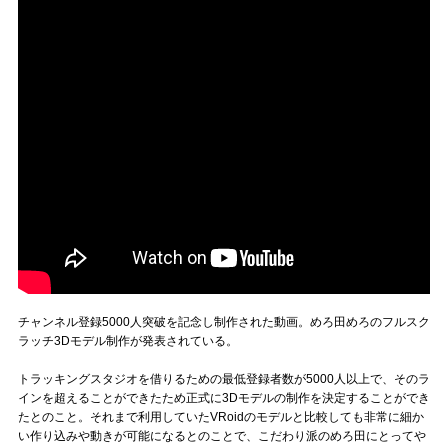
チャンネル登録5000人突破を記念し制作された動画。めろ田めろのフルスク
ラッチ3Dモデル制作が発表されている。
トラッキングスタジオを借りるための最低登録者数が5000人以上で、そのラ
インを超えることができたため正式に3Dモデルの制作を決定することができ
たとのこと。それまで利用していたVRoidのモデルと比較しても非常に細か
い作り込みや動きが可能になるとのことで、こだわり派のめろ田にとってや