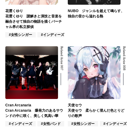
花雲くゆり
NUBO ジャンルを超えて鳴らす、
花雲くゆり 謎解きと演技と音楽を
独自の音から溢れる熱
融合させて独自の物語を描くバーチ
ャル界の私立探偵
#女性シンガー
#インディーズ
#女性アイドル
Related Artist 007
Related Artist 008
Cran Arcanaria
天使セウ
Cran Arcanaria 爆発力のあるサウ
天使セウ 柔らかく澄んだ色とりど
ンドの中に咲く、美しく気高い華
りの歌声
#インディーズ
#女性バンド
#混合バンド
#女性シンガー
#インディーズ