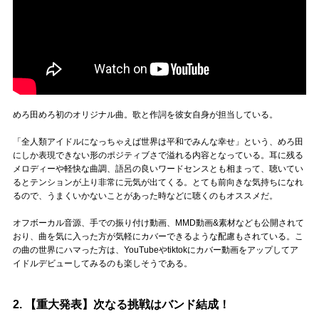
めろ田めろ初のオリジナル曲。歌と作詞を彼女自身が担当している。
「全人類アイドルになっちゃえば世界は平和でみんな幸せ」という、めろ田
にしか表現できない形のポジティブさで溢れる内容となっている。耳に残る
メロディーや軽快な曲調、語呂の良いワードセンスとも相まって、聴いてい
るとテンションが上り非常に元気が出てくる。とても前向きな気持ちになれ
るので、うまくいかないことがあった時などに聴くのもオススメだ。
オフボーカル音源、手での振り付け動画、MMD動画&素材なども公開されて
おり、曲を気に入った方が気軽にカバーできるような配慮もされている。こ
の曲の世界にハマった方は、YouTubeやtiktokにカバー動画をアップしてア
イドルデビューしてみるのも楽しそうである。
2. 【重大発表】次なる挑戦はバンド結成！