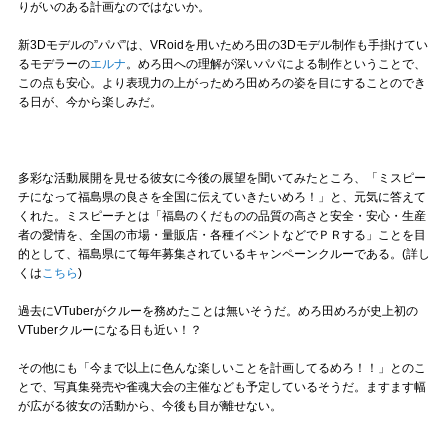
りがいのある計画なのではないか。
新3Dモデルの”パパ”は、VRoidを用いためろ田の3Dモデル制作も手掛けてい
るモデラーの
エルナ
。めろ田への理解が深いパパによる制作ということで、
この点も安心。より表現力の上がっためろ田めろの姿を目にすることのでき
る日が、今から楽しみだ。
多彩な活動展開を見せる彼女に今後の展望を聞いてみたところ、「ミスピー
チになって福島県の良さを全国に伝えていきたいめろ！」と、元気に答えて
くれた。ミスピーチとは「福島のくだものの品質の高さと安全・安心・生産
者の愛情を、全国の市場・量販店・各種イベントなどでＰＲする」ことを目
的として、福島県にて毎年募集されているキャンペーンクルーである。(詳し
くは
こちら
)
過去にVTuberがクルーを務めたことは無いそうだ。めろ田めろが史上初の
VTuberクルーになる日も近い！？
その他にも「今まで以上に色んな楽しいことを計画してるめろ！！」とのこ
とで、写真集発売や雀魂大会の主催なども予定しているそうだ。ますます幅
が広がる彼女の活動から、今後も目が離せない。