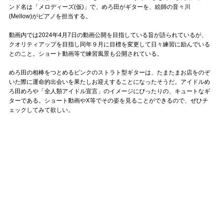
ンド名は「メロディーズ(仮)」で、めろ田がギターを、絵師の音々川
(Mellow)がピアノを担当する。
動画内では2024年4月7日の動画公開を目指している旨が語られているが、
クオリティアップを目指し同年９月に目標を変更して日々練習に励んでいる
とのこと。ショート動画等で練習風景も公開されている。
めろ田の相棒をつとめるピンクのストラト型ギターは、たまたまお店をのぞ
いた際に運命的出会いを果たしお迎えすることになったそうだ。アイドルめ
ろ田めろや「全人類アイドル宣言」のイメージにぴったりの、キュートなギ
ターである。ショート動画やX等でその姿を見ることができるので、ぜひチ
ェックしてみて欲しい。