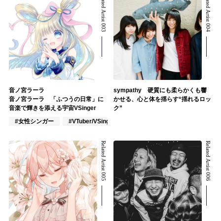
Related Artist 003
Related Artist 004
音ノ宮ラーラ
sympathy 硬質にも柔らかくも響
音ノ宮ラーラ 「ふつうの日常」に
かせる、心と体を揺らす“揺れるロッ
音楽で輝きを添える宇宙VSinger
ク”
#女性シンガー
#VTuber/VSinger
#作詞/作曲家
Related Artist 005
Related Artist 006