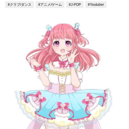
#クラブ/ダンス
#アニメ/ゲーム
#J-POP
#Youtuber
記事リクエスト
ログイン
LINK
muevoクラウドファンディング
muevoコミュニティ
ぶいクラ！by muevo
ぶいコミュ！by muevo
ぶいマガ！ by muevo
Follow us