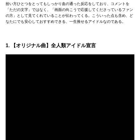
拾い方ひとつをとってもしっかり血の通った反応をしており、コメントを
「ただの文字」ではなく、「画面の向こうで応援してくださっているファン
の方」として見てくれていることが伝わってくる。こういった点も含め、ど
なたにでも安心しておすすめできる、一生推せるアイドルなのである。
1. 【オリジナル曲】全人類アイドル宣言