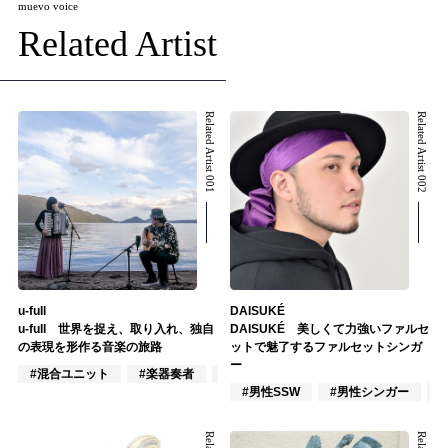
muevo voice
Related Artist
Related Artist 001
Related Artist 002
u-full
DAISUKÉ
u-full 世界を捉え、取り入れ、独自
DAISUKÉ 美しくて力強いファルセ
の表現を形作る音楽の旅路
ットで魅了するファルセットシンガ
ー
#混合ユニット
#楽器奏者
#ポップス
#男性SSW
#男性シンガー