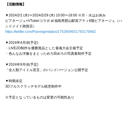
【活動情報】
▼2024/2/1 (木)〜2024/2/29 (木) 10:00〜18:00 ※月・火はお休み
ピアネージュ×VTuberコラボ at 福島県郡山駅前アティ6階ピアネージュ（ハ
ンドメイド雑貨店）
https://twitter.com/Pianeige/status/1752609931793170682
▼2024年4月頃(予定)
・LIVE2D制作を優勝賞品とした雀魂大会主催予定
・色んなお洋服をまとっためろ田めろの写真集制作予定
▼2024年9月頃(予定)
「全人類アイドル宣言」のバンドバージョン公開予定
▼時期未定
3Dフルスクラッチモデル鋭意制作中
※予定となっているものは変更の可能性あり