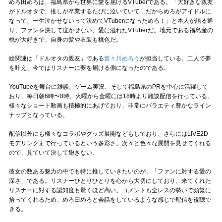
めろ田めろは、福島県から世界に愛を届けるVTuberである。「大好きな親友
がドルオタで、推しが卒業するたびに泣いていて…だからめろがアイドルに
なって、一生泣かせないって決めてVTuberになっためろ！」と本人が語る通
り、ファンを決して泣かせない、愛に溢れたVTuberだ。地元である福島産の
桃が大好きで、自身の髪や衣装も桃色だ。
絵関連は「ドルオタの親友」である
音々川めろう
が担当している。二人で夢
を叶え、今ではリスナーに夢を届ける側になったのである。
YouTubeを舞台に雑談、ゲーム実況、そして福島県のPRを中心に活躍して
おり、毎日朝6時〜8時、火曜から金曜には18時より雑談配信を行っている。
様々なショート動画も積極的にあげており、非常にバラエティ豊かなライン
ナップとなっている。
配信以外にも様々なコラボやグッズ展開などもしており、さらにはLIVE2D
モデリングまで行っているという多彩さ。次々と色々な展開を見せてくれる
ので、見ていて決して飽きない。
彼女の数ある魅力の中でも特に推していきたいのが、「ファンに対する愛の
深さ」である。リスナーひとりひとりを心から大切にしており、来てくれた
リスナーに対する認知度も驚くほど高い。コメントも全レスの勢いで頻繁に
拾ってくれるため、めろ田めろと会話をしているような感じで配信を視聴で
きる。