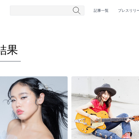
記事一覧
プレスリリ
結果
#HR/HM
#女性シンガー
#ヒップホップ
#男性シンガーグルー