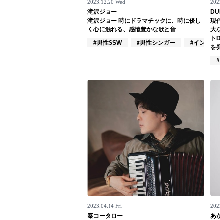
2023.12.20 Wed
2023
滝沢ジョー
DU
Official SNS
滝沢ジョー 時にドラマチックに、時に優し
現
く心に触れる、感情豊かな歌と音
大
ト
#男性SSW
#男性シンガー
#インディ
を発
2023.04.14 Fri
202
秦コータロー
あ