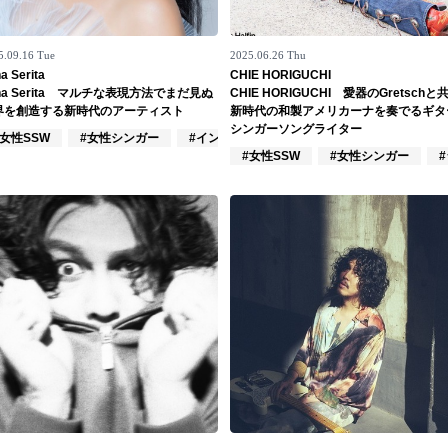
5.09.16 Tue
2025.06.26 Thu
a Serita
CHIE HORIGUCHI
na Serita マルチな表現方法でまだ見ぬ
CHIE HORIGUCHI 愛器のGretschと
界を創造する新時代のアーティスト
新時代の和製アメリカーナを奏でるギタ
シンガーソングライター
ーズ
#女性SSW
#女性シンガー
#インスト
#女性SSW
#女性シンガー