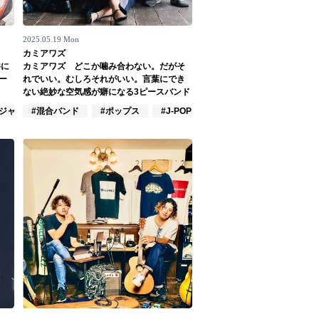
2025.05.19 Mon
カミアワズ
共に
カミアワズ どこか噛み合わない。だがそ
ー
れでいい。むしろそれがいい。言葉にでき
ない絶妙な空気感が癖になる3ピースバンド
#ジャズ/クラシック奏者
#混合バンド
#ポップス
#J-POP