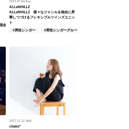
2023.07.04 Tue
ALLaNHiLLZ
ALLaNHiLLZ 様々なジャンルを独自に昇
華しつづけるフレキシブルツインズユニッ
ト
#混合バンド
#男性シンガー
#男性シンガーグループ
#インディーズ
2022.12.21 Wed
chako*