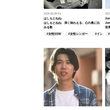
お問い合わせ
2026.05.08 Fri
202
記事リクエスト
はしもとねね
Jun
はしもとねね 深く味わえる、心の奥に沁
Ju
ログイン
みる歌
世
#女性SSW
#女性シンガー
#インディ
LINK
muevoクラウドファンディング
muevoコミュニティ
ぶいクラ！by muevo
ぶいコミュ！by muevo
ぶいマガ！ by muevo
Follow us