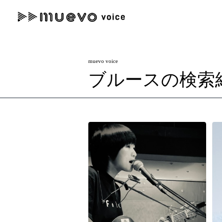
muevo media
記事を検索する
muevo voice
"読者の声を形にする”音楽特化メディア
ブルースの検索
人気ワード
MENU
#男性SSW
#ポップス
#女性SSW
#ロック
#男性シンガー
記事一覧
プレスリリース一覧
会社概要