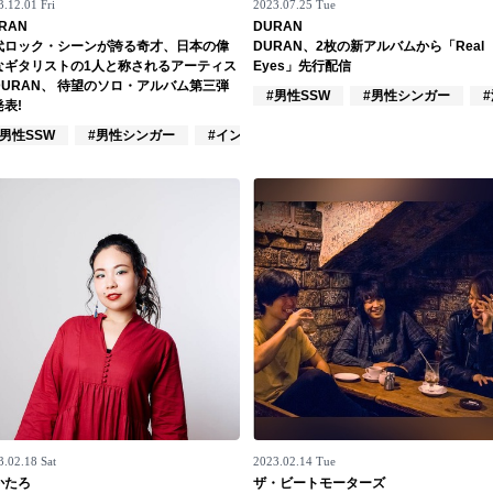
.12.01 Fri
2023.07.25 Tue
RAN
DURAN
代ロック・シーンが誇る奇才、日本の偉
DURAN、2枚の新アルバムから「Real
なギタリストの1人と称されるアーティス
Eyes」先行配信
DURAN、 待望のソロ・アルバム第三弾
ーズ
#男性SSW
#男性シンガー
表!
#男性SSW
#男性シンガー
#インディーズ
3.02.18 Sat
2023.02.14 Tue
かたろ
ザ・ビートモーターズ