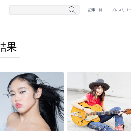
記事一覧
プレスリリ
結果
#HR/HM
#女性シンガー
#ヒップホップ
#男性シンガーグルー