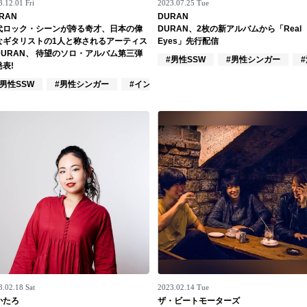
.12.01 Fri
2023.07.25 Tue
RAN
DURAN
代ロック・シーンが誇る奇才、日本の偉
DURAN、2枚の新アルバムから「Real
なギタリストの1人と称されるアーティス
Eyes」先行配信
DURAN、 待望のソロ・アルバム第三弾
ーズ
#男性SSW
#男性シンガー
表!
#男性SSW
#男性シンガー
#インディーズ
3.02.18 Sat
2023.02.14 Tue
かたろ
ザ・ビートモーターズ