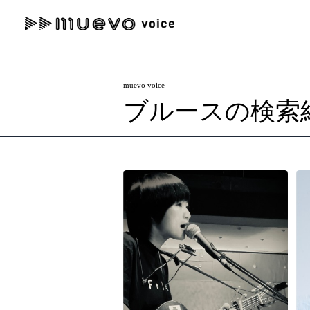
muevo media
記事を検索する
muevo voice
"読者の声を形にする”音楽特化メディア
ブルースの検索
人気ワード
MENU
#男性SSW
#ポップス
#女性SSW
#ロック
#男性シンガー
記事一覧
プレスリリース一覧
会社概要