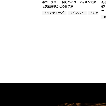
秦コータロー 自らのアコーディオンで夢
あ
と笑顔を咲かせる音楽家
強
ー
#インディーズ
#インスト
#ジャズ/