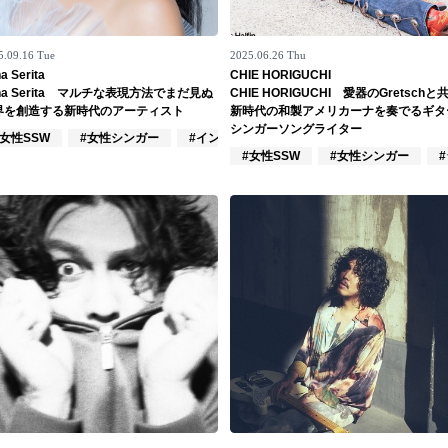
5.09.16 Tue
2025.06.26 Thu
a Serita
CHIE HORIGUCHI
na Serita マルチな表現方法でまだ見ぬ
CHIE HORIGUCHI 愛器のGretschと
界を創造する新時代のアーティスト
新時代の和製アメリカーナを奏でるギタ
シンガーソングライター
ーズ
#女性SSW
#女性シンガー
#インスト
#女性SSW
#女性シンガー