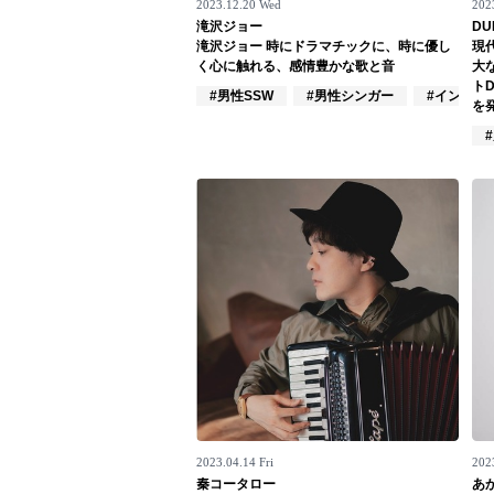
2023.12.20 Wed
2023
滝沢ジョー
DU
Official SNS
滝沢ジョー 時にドラマチックに、時に優し
現
く心に触れる、感情豊かな歌と音
大
ト
#男性SSW
#男性シンガー
#インディ
を発
2023.04.14 Fri
202
秦コータロー
あ