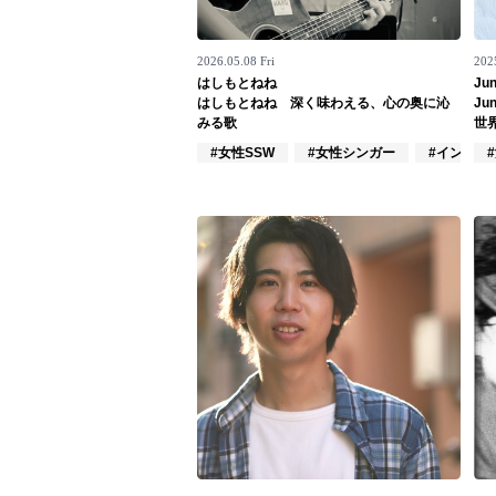
お問い合わせ
2026.05.08 Fri
202
記事リクエスト
はしもとねね
Jun
はしもとねね 深く味わえる、心の奥に沁
Ju
ログイン
みる歌
世
#女性SSW
#女性シンガー
#インディ
LINK
muevoクラウドファンディング
muevoコミュニティ
ぶいクラ！by muevo
ぶいコミュ！by muevo
ぶいマガ！ by muevo
Follow us