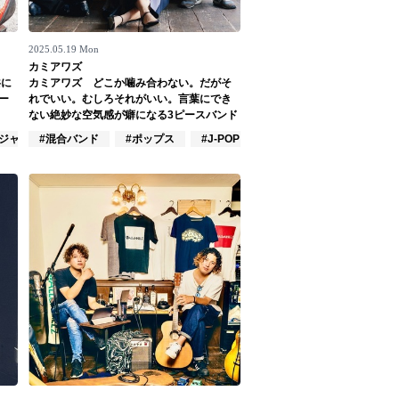
2025.05.19 Mon
カミアワズ
共に
カミアワズ どこか噛み合わない。だがそ
ー
れでいい。むしろそれがいい。言葉にでき
ない絶妙な空気感が癖になる3ピースバンド
#ジャズ/クラシック奏者
#混合バンド
#ポップス
#J-POP