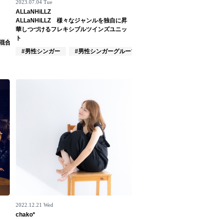
2023.07.04 Tue
ALLaNHiLLZ
ALLaNHiLLZ 様々なジャンルを独自に昇
華しつづけるフレキシブルツインズユニッ
ト
#混合バンド
#男性シンガー
#男性シンガーグループ
#インディーズ
2022.12.21 Wed
chako*