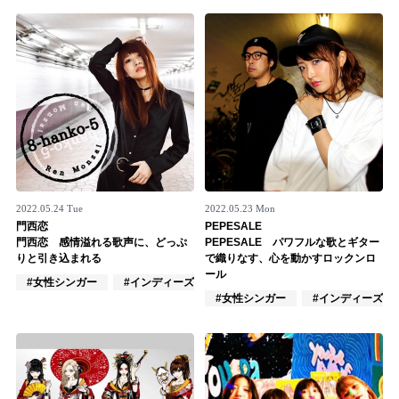
Official SNS
2022.05.24 Tue
2022.05.23 Mon
門西恋
PEPESALE
門西恋 感情溢れる歌声に、どっぷ
PEPESALE パワフルな歌とギター
りと引き込まれる
で織りなす、心を動かすロックンロ
ール
#女性シンガー
#インディーズ
#アカペラ
#女性シンガー
#インディーズ