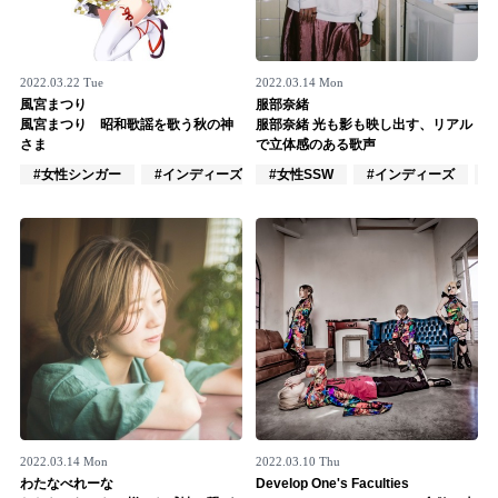
2022.03.22 Tue
2022.03.14 Mon
風宮まつり
服部奈緒
風宮まつり 昭和歌謡を歌う秋の神
服部奈緒 光も影も映し出す、リアル
さま
で立体感のある歌声
#女性シンガー
#インディーズ
#女性SSW
#女性アイドル
#インディーズ
2022.03.14 Mon
2022.03.10 Thu
わたなべれーな
Develop One's Faculties