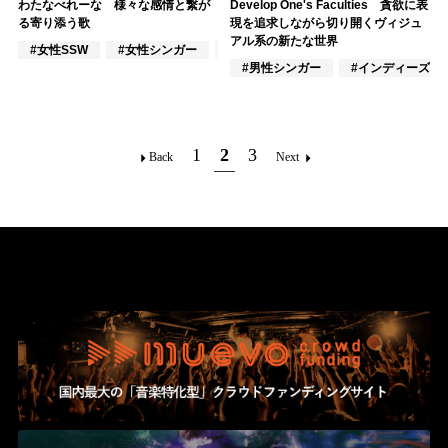
わたなべれーな 様々な感情と繋が
Develop One's Faculties 貪欲に表
る寄り添う歌
現を追求しながら切り開くヴィジュ
アル系の新たな世界
#女性SSW
#女性シンガー
#インディーズ
#男性シンガー
#インディーズ
1
2
3
Back
Next