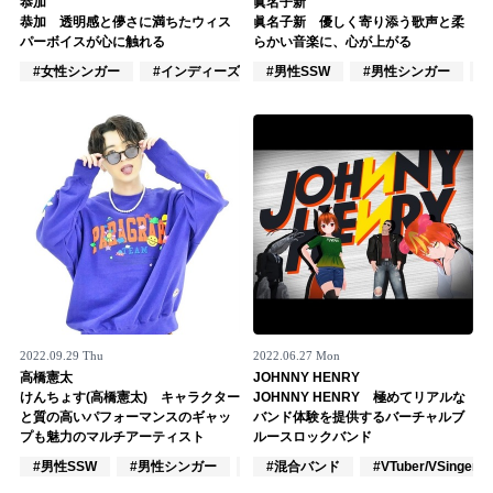
恭加
眞名子新
恭加 透明感と儚さに満ちたウィス
眞名子新 優しく寄り添う歌声と柔
記事リクエスト
パーボイスが心に触れる
らかい音楽に、心が上がる
#女性シンガー
#インディーズ
#男性SSW
#女性アイドル
#男性シンガー
ログイン
LINK
muevoクラウドファンディング
muevoコミュニティ
ぶいクラ！by muevo
ぶいコミュ！by muevo
2022.09.29 Thu
2022.06.27 Mon
ぶいマガ！ by muevo
高橋憲太
JOHNNY HENRY
けんちょす(高橋憲太) キャラクター
JOHNNY HENRY 極めてリアルな
と質の高いパフォーマンスのギャッ
バンド体験を提供するバーチャルブ
プも魅力のマルチアーティスト
ルースロックバンド
Follow us
#男性SSW
#男性シンガー
#男性シンガーグループ
#混合バンド
#VTuber/VSinger