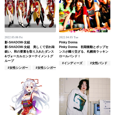
2022.05.06 Fri
2022.04.05 Tue
影-SHADOW-女組
Pinky Donna
影-SHADOW-女組 美しくて切れ味
Pinky Donna 初期衝動とポップセ
鋭い、和の要素を取り入れたダンス
ンスが織り交ざる、札幌発ラッキン
&ヴォーカルエンターテイメントグ
ロールバンド！
ループ
#インディーズ
#女性バンド
#女性シンガー
#女性シンガーグループ
#インディーズ