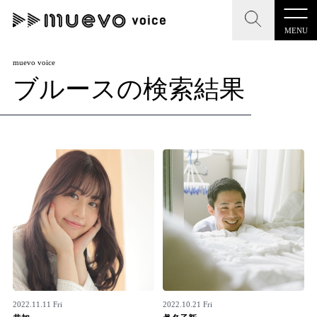
MENU
CLOSE
CLOSE
muevo media
muevo voice
ブルースの検索結果
記事を検索する
"読者の声を形にする”音楽特化メディア
MENU
人気ワード
記事一覧
#男性SSW
#ポップス
#女性SSW
#ロック
プレスリリース一覧
#男性シンガー
#HR/HM
#女性シンガー
会社概要
#ヒップホップ
#男性シンガーグループ
#R&B/ソウル
お問い合わせ
2022.11.11 Fri
2022.10.21 Fri