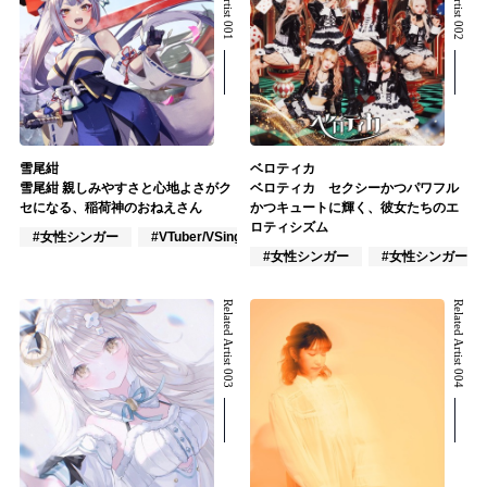
雪尾紺
ベロティカ
雪尾紺 親しみやすさと心地よさがク
ベロティカ セクシーかつパワフル
セになる、稲荷神のおねえさん
かつキュートに輝く、彼女たちのエ
ロティシズム
#女性シンガー
#VTuber/VSinger
#ポップス
#女性シンガー
#女性シンガーグ
Related Artist 003
Related Artist 004