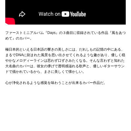
ファーストミニアルバム『Days』の３曲目に収録されている作品『風をあつ
めて』のカバー。
極日本的といえる日本語の響きの美しさには、だれしもの記憶の中にある、
まるでDNAに刻まれた風景を思い出させてくれるような趣があり、優しく穏
やかなメロディーラインは思わず口ずさみたくなる。そんな言わずと知れた
大名曲のカバーは、彼女の儚げで透明感溢れる歌声と、優しいギターサウン
ドで描かれているから、まさに美しくて懐かしい。
心が浄化されるような感覚を味わうことが出来るカバー作品だ。