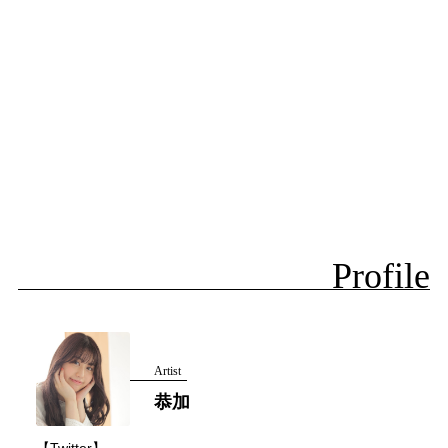
Profile
Artist
恭加