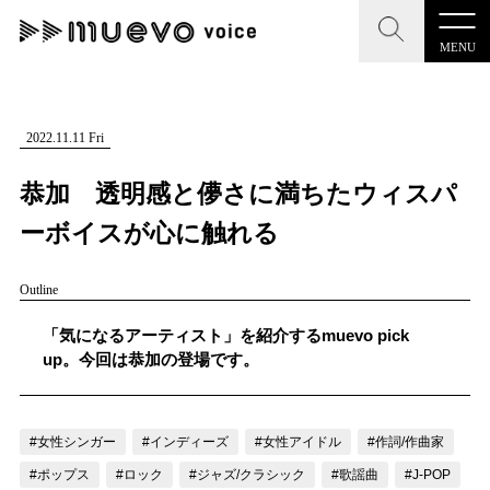
MENU
CLOSE
CLOSE
muevo media
記事を検索する
2022.11.11 Fri
"読者の声を形にする”音楽特化メディア
恭加 透明感と儚さに満ちたウィスパ
ーボイスが心に触れる
Outline
MENU
人気ワード
記事一覧
「気になるアーティスト」を紹介するmuevo pick
#男性SSW
#ポップス
#女性SSW
#ロック
up。今回は恭加の登場です。
プレスリリース一覧
#男性シンガー
#HR/HM
#女性シンガー
会社概要
#ヒップホップ
#男性シンガーグループ
#R&B/ソウル
#女性シンガー
#インディーズ
#女性アイドル
#作詞/作曲家
お問い合わせ
#ポップス
#ロック
#ジャズ/クラシック
#歌謡曲
#J-POP