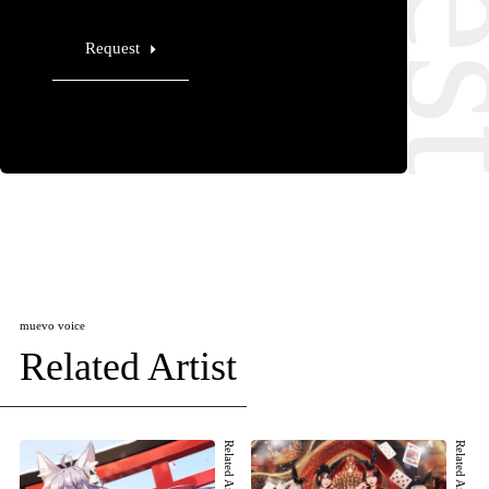
Request
muevo voice
Related Artist
Related Artist 001
Related Artist 002