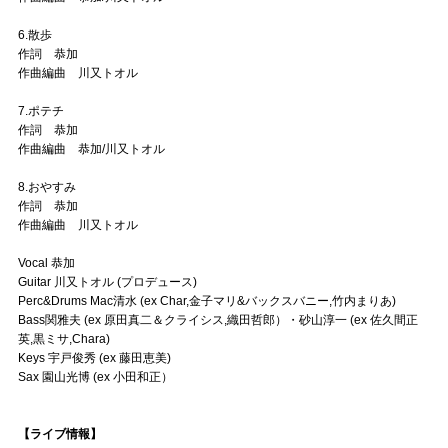
6.散歩
作詞 恭加
作曲編曲 川又トオル
7.ポテチ
作詞 恭加
作曲編曲 恭加/川又トオル
8.おやすみ
作詞 恭加
作曲編曲 川又トオル
Vocal 恭加
Guitar 川又トオル (プロデュース)
Perc&Drums Mac清水 (ex Char,金子マリ&バックスバニー,竹内まりあ)
Bass関雅夫 (ex 原田真二＆クライシス,織田哲郎）・砂山淳一 (ex 佐久間正
英,黒ミサ,Chara)
Keys 宇戸俊秀 (ex 藤田恵美)
Sax 園山光博 (ex 小田和正）
【ライブ情報】