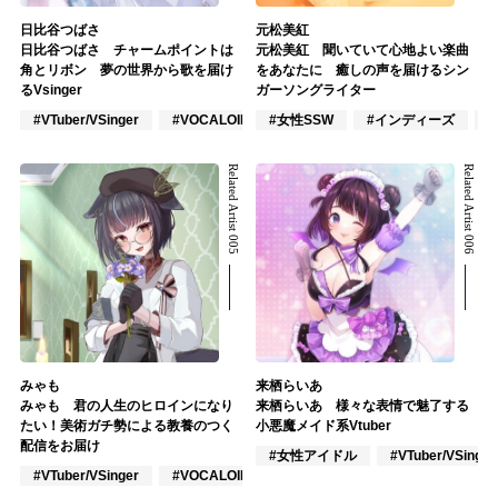
日比谷つばさ
元松美紅
日比谷つばさ チャームポイントは
元松美紅 聞いていて心地よい楽曲
角とリボン 夢の世界から歌を届け
をあなたに 癒しの声を届けるシン
るVsinger
ガーソングライター
#VTuber/VSinger
#VOCALOID
#女性SSW
#ポップス
#インディーズ
Related Artist 005
Related Artist 006
みゃも
来栖らいあ
みゃも 君の人生のヒロインになり
来栖らいあ 様々な表情で魅了する
たい！美術ガチ勢による教養のつく
小悪魔メイド系Vtuber
配信をお届け
#女性アイドル
#VTuber/VSinger
#VTuber/VSinger
#VOCALOID
#アニメ/ゲーム