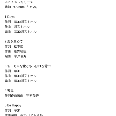
2021/07/17リリース
恭加1st Album 『Days』
1.Days
作詞 恭加/川又トオル
作曲 川又トオル
編曲 恭加/川又トオル
2.風を集めて
作詞 松本隆
作曲 細野晴臣
編曲 宇戸俊秀
3.ちっちゃな靴とちっぽけな背中
作詞 恭加
作曲 恭加/川又トオル
編曲 恭加/川又トオル
4.夜風
作詞作曲編曲 宇戸俊秀
5.Be Happy
作詞 恭加
作曲編曲 恭加/川又トオル