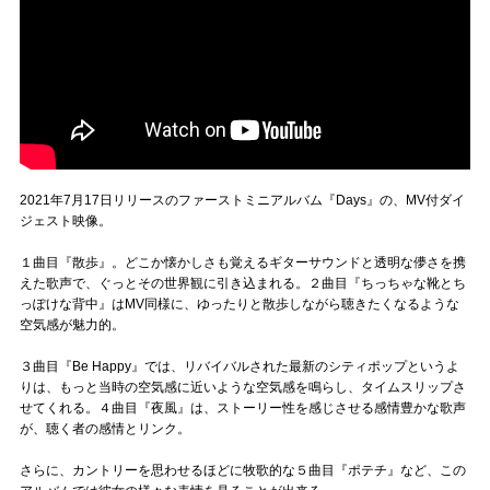
2021年7月17日リリースのファーストミニアルバム『Days』の、MV付ダイ
ジェスト映像。
１曲目『散歩』。どこか懐かしさも覚えるギターサウンドと透明な儚さを携
えた歌声で、ぐっとその世界観に引き込まれる。２曲目『ちっちゃな靴とち
っぽけな背中』はMV同様に、ゆったりと散歩しながら聴きたくなるような
空気感が魅力的。
３曲目『Be Happy』では、リバイバルされた最新のシティポップというよ
りは、もっと当時の空気感に近いような空気感を鳴らし、タイムスリップさ
せてくれる。４曲目『夜風』は、ストーリー性を感じさせる感情豊かな歌声
が、聴く者の感情とリンク。
さらに、カントリーを思わせるほどに牧歌的な５曲目『ポテチ』など、この