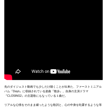
先のダイジェスト動画でも少しだけ聴くことが出来た、ファーストミニアル
バム『Days』に収録されている楽曲『散歩』。自身の主演ドラマ
『CLOSING2』の主題歌にもなっている１曲だ。
リアルな心情をそのまま綴ったような歌詞と、心の中身を吐露するような等