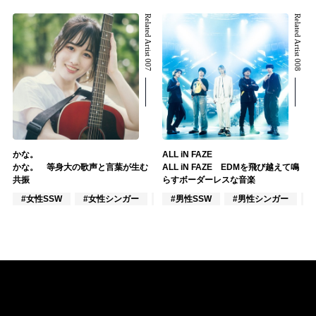
Related Artist 007
Related Artist 008
かな。
ALL iN FAZE
かな。 等身大の歌声と言葉が生む
ALL iN FAZE EDMを飛び越えて鳴
共振
らすボーダーレスな音楽
#女性SSW
#女性シンガー
#インディーズ
#男性SSW
#男性シンガー