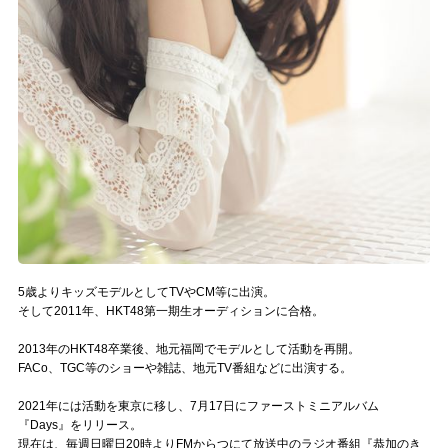
Official SNS
5歳よりキッズモデルとしてTVやCM等に出演。
そして2011年、HKT48第一期生オーディションに合格。
2013年のHKT48卒業後、地元福岡でモデルとして活動を再開。
FACo、TGC等のショーや雑誌、地元TV番組などに出演する。
2021年には活動を東京に移し、7月17日にファーストミニアルバム
『Days』をリリース。
現在は、毎週日曜日20時よりFMからつにて放送中のラジオ番組『恭加のき