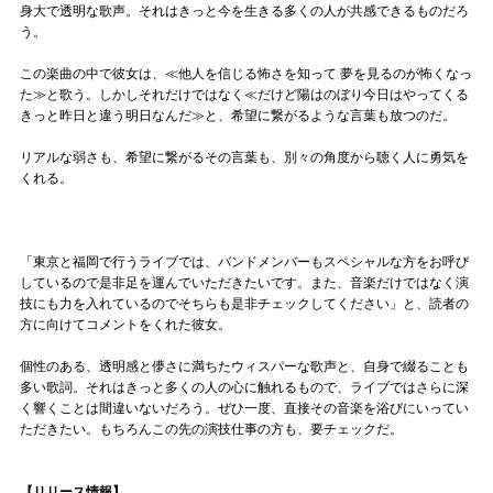
身大で透明な歌声。それはきっと今を生きる多くの人が共感できるものだろ
う。
この楽曲の中で彼女は、≪他人を信じる怖さを知って 夢を見るのが怖くなっ
た≫と歌う。しかしそれだけではなく≪だけど陽はのぼり今日はやってくる
きっと昨日と違う明日なんだ≫と、希望に繋がるような言葉も放つのだ。
リアルな弱さも、希望に繋がるその言葉も、別々の角度から聴く人に勇気を
くれる。
「東京と福岡で行うライブでは、バンドメンバーもスペシャルな方をお呼び
しているので是非足を運んでいただきたいです。また、音楽だけではなく演
技にも力を入れているのでそちらも是非チェックしてください」と、読者の
方に向けてコメントをくれた彼女。
個性のある、透明感と儚さに満ちたウィスパーな歌声と、自身で綴ることも
多い歌詞。それはきっと多くの人の心に触れるもので、ライブではさらに深
く響くことは間違いないだろう。ぜひ一度、直接その音楽を浴びにいってい
ただきたい。もちろんこの先の演技仕事の方も、要チェックだ。
【リリース情報】