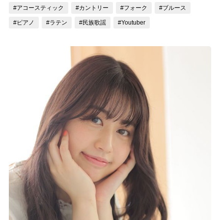
#アコースティック
#カントリー
#フォーク
#ブルース
記事リクエスト
#ピアノ
#ラテン
#民族歌謡
#Youtuber
ログイン
LINK
muevoクラウドファンディング
muevoコミュニティ
ぶいクラ！by muevo
ぶいコミュ！by muevo
ぶいマガ！ by muevo
Follow us