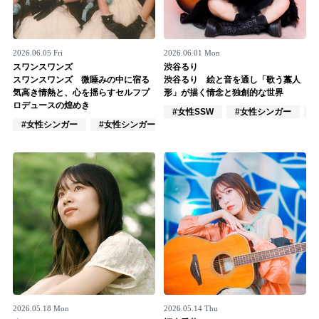
2026.06.05 Fri
2026.06.01 Mon
スワンスワンズ
渋谷るり
スワンスワンズ 微睡みの中に宿る
渋谷るり 絵と音を通し「歌う藁人
気高き情熱と、心を揺らすセルフプ
形」が描く情念と独創的な世界
ロデュースの煌めき
#女性SSW
#女性シンガー
#女性シンガー
#女性シンガーグループ
#インディーズ
2026.05.18 Mon
2026.05.14 Thu