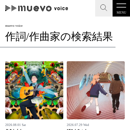
MENU
CLOSE
CLOSE
muevo media
muevo voice
作詞/作曲家の検索結果
記事を検索する
"読者の声を形にする”音楽特化メディア
MENU
人気ワード
記事一覧
#男性SSW
#ポップス
#女性SSW
#ロック
プレスリリース一覧
#男性シンガー
#HR/HM
#女性シンガー
会社概要
#ヒップホップ
#男性シンガーグループ
#R&B/ソウル
お問い合わせ
2026.08.01 Sat
2026.07.29 Wed