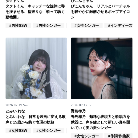
タクトくん
ぴこんちゃん
タクトくん キャッチーな旋律に毒
ぴこんちゃん リアルとバーチャル
記事リクエスト
を潜ませる、型破りな「歌って騒ぐ
を軽やかに融解させるポップアイコ
動物園」
ン
ログイン
#男性SSW
#男性シンガー
#作詞/作曲家
#女性シンガー
#インディーズ
LINK
muevoクラウドファンディング
muevoコミュニティ
ぶいクラ！by muevo
ぶいコミュ！by muevo
ぶいマガ！ by muevo
2026.07.19 Sun
2026.07.17 Fri
とみい れな
野島樺乃
とみい れな 日常を映画に変える歌
野島樺乃 類稀な表現力と歌唱力を
声と15歳から紡ぐ表現の軌跡
武器に、声を鍵として新しい扉を開
Follow us
いていく実力派シンガー
#女性SSW
#女性シンガー
#インディーズ
#女性シンガー
#作詞/作曲家