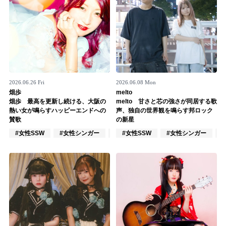
2026.06.26 Fri
2026.06.08 Mon
畑歩
melto
畑歩 最高を更新し続ける、大阪の
melto 甘さと芯の強さが同居する歌
熱い女が鳴らすハッピーエンドへの
声、独自の世界観を鳴らす邦ロック
賛歌
の新星
#女性SSW
#女性シンガー
#インディーズ
#女性SSW
#女性シンガー