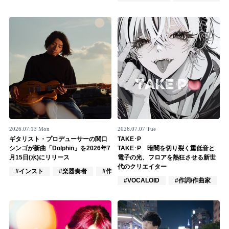
Official SNS
2026.07.13 Mon
2026.07.07 Tue
ギタリスト・プロデューサーの関口
TAKE･P
シンゴが新曲「Dolphin」を2026年7
TAKE･P 暗闇を切り裂く重低音と
月15日(水)にリリース
電子の光、フロアを熱狂させる新世
代のクリエイター
#インスト
#楽器奏者
#作詞/作曲家
#VOCALOID
#作詞/作曲家