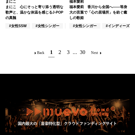
まにこ
福本愛莉
まにこ 心にそっと寄り添う透明な
福本愛莉 香川から全国へ――等身
歌声と、温かな体温を感じるJ-POP
大の言葉で「心の居場所」を紡ぐ癒
の真髄
しの歌姫
#女性SSW
#女性シンガー
#インディーズ
#女性シンガー
#インディーズ
1
2
3
...
30
Back
Next