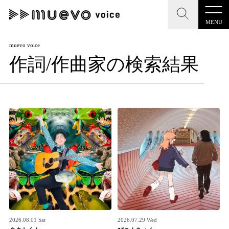
MENU
CLOSE
CLOSE
muevo media
muevo voice
作詞/作曲家の検索結果
記事を検索する
"読者の声を形にする”音楽特化メディア
MENU
人気ワード
記事一覧
#男性SSW
#ポップス
#女性SSW
#ロック
プレスリリース一覧
#男性シンガー
#HR/HM
#女性シンガー
会社概要
#ヒップホップ
#男性シンガーグループ
#R&B/ソウル
お問い合わせ
2026.08.01 Sat
2026.07.29 Wed