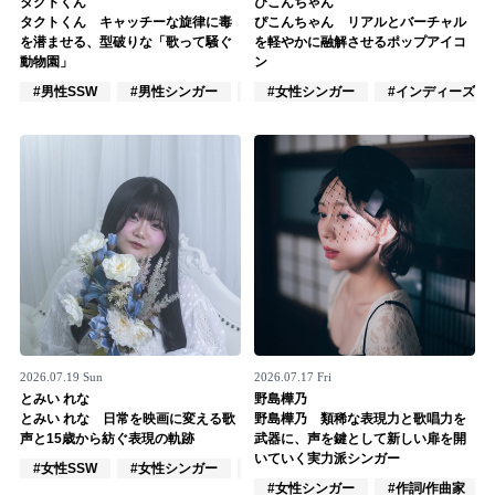
タクトくん
ぴこんちゃん
タクトくん キャッチーな旋律に毒
ぴこんちゃん リアルとバーチャル
記事リクエスト
を潜ませる、型破りな「歌って騒ぐ
を軽やかに融解させるポップアイコ
動物園」
ン
ログイン
#男性SSW
#男性シンガー
#作詞/作曲家
#女性シンガー
#インディーズ
LINK
muevoクラウドファンディング
muevoコミュニティ
ぶいクラ！by muevo
ぶいコミュ！by muevo
ぶいマガ！ by muevo
2026.07.19 Sun
2026.07.17 Fri
とみい れな
野島樺乃
とみい れな 日常を映画に変える歌
野島樺乃 類稀な表現力と歌唱力を
声と15歳から紡ぐ表現の軌跡
武器に、声を鍵として新しい扉を開
Follow us
いていく実力派シンガー
#女性SSW
#女性シンガー
#インディーズ
#女性シンガー
#作詞/作曲家