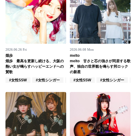
2026.06.26 Fri
2026.06.08 Mon
畑歩
melto
畑歩 最高を更新し続ける、大阪の
melto 甘さと芯の強さが同居する歌
熱い女が鳴らすハッピーエンドへの
声、独自の世界観を鳴らす邦ロック
賛歌
の新星
#女性SSW
#女性シンガー
#インディーズ
#女性SSW
#女性シンガー