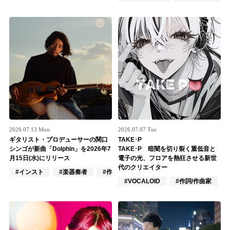
Official SNS
2026.07.13 Mon
2026.07.07 Tue
ギタリスト・プロデューサーの関口
TAKE･P
シンゴが新曲「Dolphin」を2026年7
TAKE･P 暗闇を切り裂く重低音と
月15日(水)にリリース
電子の光、フロアを熱狂させる新世
代のクリエイター
#インスト
#楽器奏者
#作詞/作曲家
#VOCALOID
#作詞/作曲家