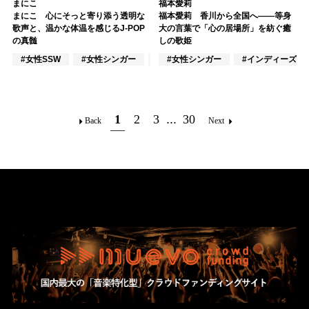
まにこ
福本愛莉
まにこ 心にそっと寄り添う透明な
福本愛莉 香川から全国へ――等身
歌声と、温かな体温を感じるJ-POP
大の言葉で「心の居場所」を紡ぐ癒
の真髄
しの歌姫
#女性SSW
#女性シンガー
#インディーズ
#女性シンガー
#インディーズ
1
2
3
...
30
Back
Next