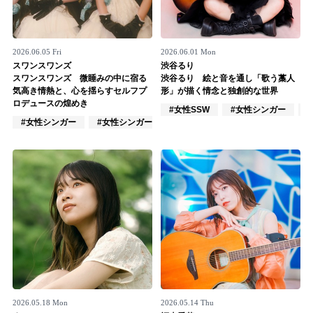
2026.06.05 Fri
2026.06.01 Mon
スワンスワンズ
渋谷るり
スワンスワンズ 微睡みの中に宿る
渋谷るり 絵と音を通し「歌う藁人
気高き情熱と、心を揺らすセルフプ
形」が描く情念と独創的な世界
ロデュースの煌めき
#女性SSW
#女性シンガー
#女性シンガー
#女性シンガーグループ
#インディーズ
2026.05.18 Mon
2026.05.14 Thu