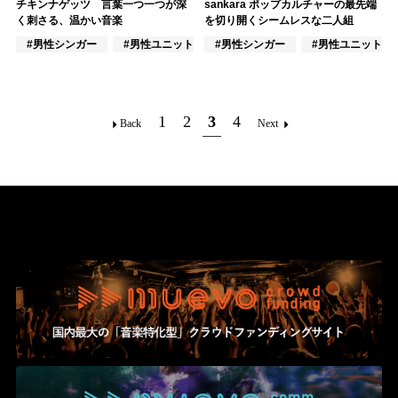
チキンナゲッツ 言葉一つ一つが深
sankara ポップカルチャーの最先端
く刺さる、温かい音楽
を切り開くシームレスな二人組
#男性シンガー
#男性ユニット
#男性シンガー
#楽器奏者
#男性ユニット
1
2
3
4
Back
Next