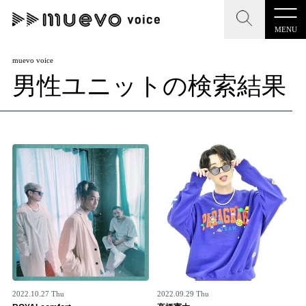
MENU
CLOSE
CLOSE
muevo media
muevo voice
男性ユニットの検索結果
記事を検索する
"読者の声を形にする”音楽特化メディア
MENU
人気ワード
記事一覧
#男性SSW
#ポップス
#女性SSW
#ロック
プレスリリース一覧
#男性シンガー
#HR/HM
#女性シンガー
会社概要
#ヒップホップ
#男性シンガーグループ
#R&B/ソウル
お問い合わせ
2022.10.27 Thu
2022.09.29 Thu