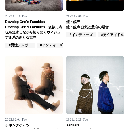
2022.03.10 Thu
2022.02.08 Tue
Develop One's Faculties
鐘ト銃声
Develop One's Faculties 貪欲に表
鐘ト銃声 狂気と悲哀の融合
現を追求しながら切り開くヴィジュ
#インディーズ
#男性アイドル
アル系の新たな世界
#男性シンガー
#インディーズ
#男性バンド
2022.02.01 Tue
2021.12.28 Tue
チキンナゲッツ
sankara