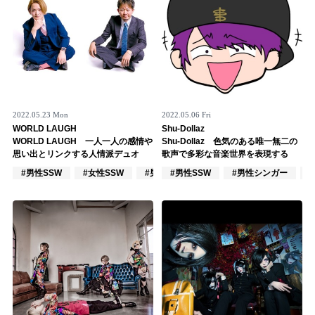
2022.05.23 Mon
2022.05.06 Fri
WORLD LAUGH
Shu-Dollaz
WORLD LAUGH 一人一人の感情や
Shu-Dollaz 色気のある唯一無二の
思い出とリンクする人情派デュオ
歌声で多彩な音楽世界を表現する
#男性SSW
#女性SSW
#男性シンガー
#男性SSW
#男性シンガー