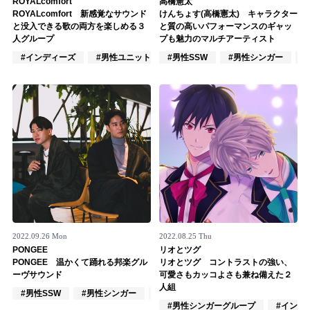
ROYALcomfort
高橋憲太
ROYALcomfort 新感覚なサウンド
けんちょす(高橋憲太) キャラクター
記事リクエスト
と没入できる歌の両方を楽しめる３
と質の高いパフォーマンスのギャッ
人グループ
プも魅力のマルチアーティスト
ログイン
#インディーズ
#男性ユニット
#男性SSW
#作詞/作曲家
#男性シンガー
LINK
muevoクラウドファンディング
muevoコミュニティ
ぶいクラ！by muevo
ぶいコミュ！by muevo
ぶいマガ！ by muevo
2022.09.26 Mon
2022.08.25 Thu
PONGEE
リオとツグ
PONGEE 温かくて踊れる邦楽グル
リオとツグ コントラストの強い、
ーヴサウンド
可愛さもカッコよさも兼ね備えた２
Follow us
人組
#男性SSW
#男性シンガー
#男性シンガーグループ
#男性シンガーグループ
#インデ