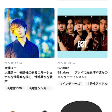
Official SNS
2022.08.12 Fri
2022.05.29 Sun
大瀧ヌー
B2takes!!
大瀧ヌー 物語性のあるエモーショ
B2takes!! ブレずに光を増す彼らの
ナルな世界観を描く、情感豊かな歌
エンターテインメント
声
#インディーズ
#男性アイドル
#男性SSW
#男性シンガー
#男性シンガーグループ