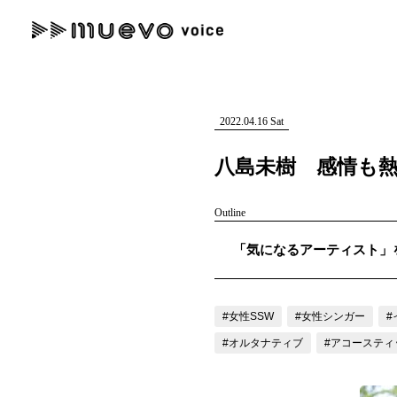
muevo media
記事を検索する
"読者の声を形にする”音楽特化メディア
2022.04.16 Sat
八島未樹 感情も
Outline
人気ワード
「気になるアーティスト」を紹
MENU
#男性SSW
#ポップス
#女性SSW
#ロック
#男性シンガー
記事一覧
#女性SSW
#女性シンガー
#
プレスリリース一覧
#オルタナティブ
#アコースティ
会社概要