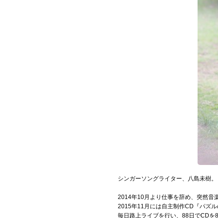
Official SNS
シンガーソングライター、八島未樹。
2014年10月より仕事を辞め、突然
2015年11月には自主制作CD『パズル/s
毎日路上ライブを行い、88日でCDを