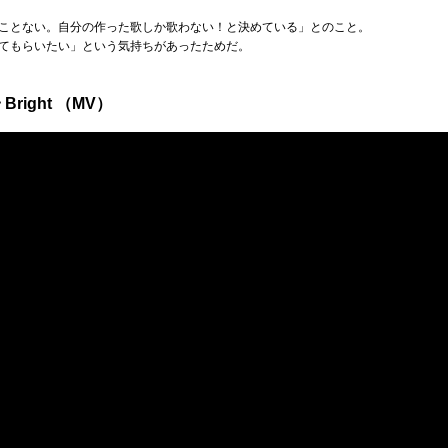
ことない。自分の作った歌しか歌わない！と決めている」とのこと。
てもらいたい」という気持ちがあったためだ。
 Bright （MV）