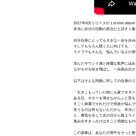
2017年9月リリースの１st mini albu
本当に自分の活動の原点だと話す１曲
自分自身にとっても大きな一歩を歩み
そしてもちろん聴く人に向けても、「
ライブでもそんな、悩んでいる人の背
澄んだサウンド感と綺麗な歌声に込め
もやもやを吹き飛ばし、一歩踏み出さ
以下はそんな同曲に対しての自身のコ
「引きこもっていた時にも家でギター
ある日、ギターを弾きながらふと窓を
すごく綺麗でそれだけで何故か悩んで
失うものは何もないんだから、本当に
と、勇気を出して次の日から路上ライ
進み出すきっかけはすごく些細なもの
この楽曲は、あなたの背中をそっと推