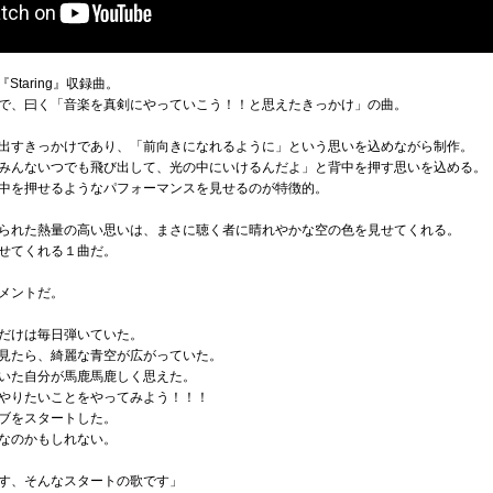
m『Staring』収録曲。
で、曰く「音楽を真剣にやっていこう！！と思えたきっかけ」の曲。
出すきっかけであり、「前向きになれるように」という思いを込めながら制作。
みんないつでも飛び出して、光の中にいけるんだよ」と背中を押す思いを込める。
中を押せるようなパフォーマンスを見せるのが特徴的。
られた熱量の高い思いは、まさに聴く者に晴れやかな空の色を見せてくれる。
せてくれる１曲だ。
メントだ。
だけは毎日弾いていた。
見たら、綺麗な青空が広がっていた。
いた自分が馬鹿馬鹿しく思えた。
やりたいことをやってみよう！！！
ブをスタートした。
なのかもしれない。
す、そんなスタートの歌です」