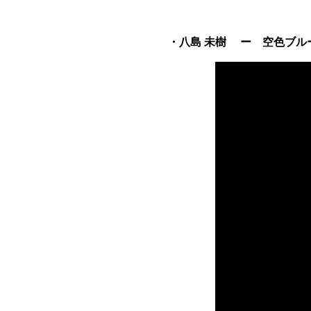
・八島 未樹 ー 空色ブルー (i