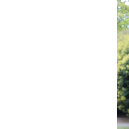
お問い合わせ
記事リクエスト
ログイン
LINK
muevoクラウドファンディング
muevoコミュニティ
ぶいクラ！by muevo
ぶいコミュ！by muevo
ぶいマガ！ by muevo
Follow us