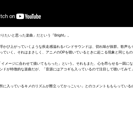
りたいと思った楽曲」だという『Bright』。
浮かび上がっていくような疾走感溢れるバンドサウンドは、切れ味が抜群。歌声も
っていく。それはまさしく、アニメのOPを聴いているときに起こる現象と同じもの
「イメージに合わせて描いてもらった」という。それもまた、心を昂らせる一因に
ンドが特徴的な楽曲だが、「音源にはアコギも入っているので注目して聴いてみて
所に入っているキメのリズムが際立ってかっこいい」とのコメントももらっている