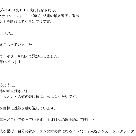
ブをGLAYのTERU氏に紹介される。
FESオーディションにて、400組中8組の最終審査に進出。
ジェクト決勝戦にてグランプリ受賞。
てました。
きこもっていました。
で…ギターを抱えて飛び出しました。
稼いでいます。
るように。
るのが大好きです。
、人と人との虹の架け橋に、私はなりたいです。
を目標に挑戦を繰り返しています。
毎日どこかで歌っています。まずは私の歌を聴いてほしい！
人を繋げ、自分の夢がファンの方の夢になるような、そんなシンガーソングライタ