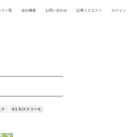
ース一覧
会社概要
お問い合わせ
記事リクエスト
ログイン
CLOSE
CLOSE
プ
#R&B/ソウル
ック
#エモ/スクリーモ