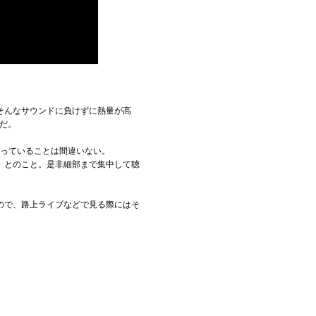
そんなサウンドに負けずに熱量が高
だ。
なっていることは間違いない。
」とのこと。是非細部まで集中して聴
ので、路上ライブなどで見る際にはそ