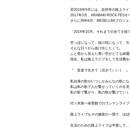
翌2016年9月には、吉祥寺の路上ライ
2017年3月、ARABAKI ROCK 
さらに同年6月、MESELLBAプロ
「2014年10月。それまでの全てを捨
空っぽになって、抜け殻になって、引
そんな日々から抜け出したくて。
ふと窓から見えた青い空がとても綺麗
現在、私は路上ライブをして生活費を
『 音楽で生きて（活きて）いく 』
私自身の歌がいつしかみんなの歌にな
私は私の歌で人が繋がっていくのを見
私の歌で繋がり、私の歌が繋げていく
代々木第一体育館でのワンマンライブ
路上ライブもその施策の一環で、ほぼ
生活のための路上ライブは卒業して、