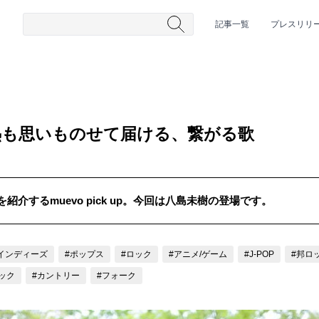
記事一覧
プレスリリ
熱も思いものせて届ける、繋がる歌
介するmuevo pick up。今回は八島未樹の登場です。
#HR/HM
#女性シンガー
#ヒップホップ
#男性シンガーグルー
インディーズ
#ポップス
#ロック
#アニメ/ゲーム
#J-POP
#邦ロ
ック
#カントリー
#フォーク