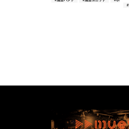
#混合バンド
#混合ユニット
#ポップ