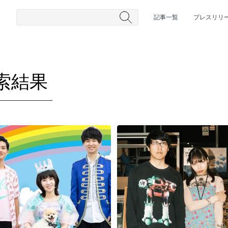
記事一覧
プレスリリ
索結果
#HR/HM
#女性シンガー
#ヒップホップ
#男性シンガーグルー