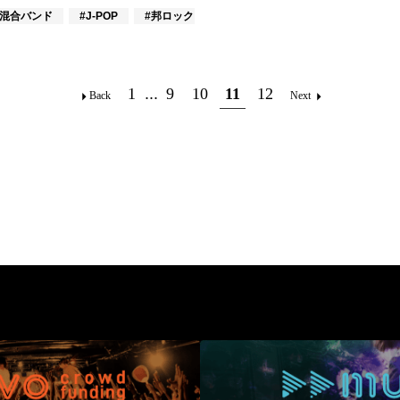
ス
#混合バンド
#J-POP
#邦ロック
1
...
9
10
11
12
Back
Next