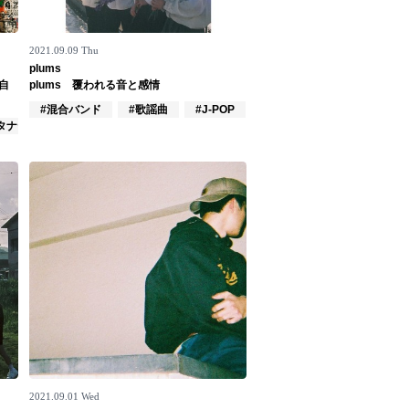
2021.09.09 Thu
plums
て自
plums 覆われる音と感情
#混合バンド
#歌謡曲
#J-POP
タナティブ
2021.09.01 Wed