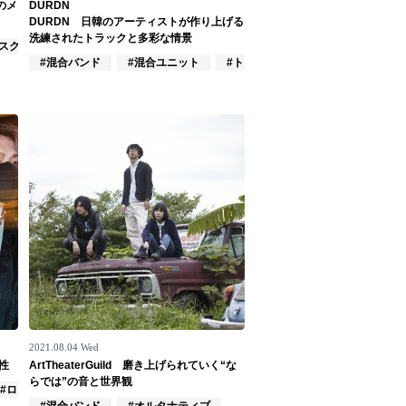
のメ
DURDN
DURDN 日韓のアーティストが作り上げる
洗練されたトラックと多彩な情景
/スクリーモ
#混合バンド
#混合ユニット
#トラックメイカー
2021.08.04 Wed
性
ArtTheaterGuild 磨き上げられていく“な
らでは”の音と世界観
#ロック