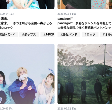
1.09.14 Tue
2021.09.14 Tue
と家来。
pandagolff
と家来。 さつま町から全国へ轟かせる
pandagolff 多彩なジャンルを内包し
彩なロック
由奔放な表現で描く新感覚ポストパンク
#混合バンド
#ポップス
#J-POP
#混合バンド
#ロック
#オル
.09.03 Fri
2021.09.02 Thu