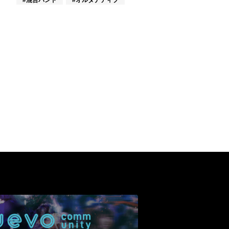
#混合バンド
#オルタナティブ