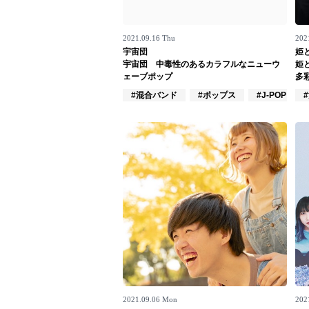
お問い合わせ
2021.09.16 Thu
202
記事リクエスト
宇宙団
姫
宇宙団 中毒性のあるカラフルなニューウ
姫
ログイン
ェーブポップ
多
#混合バンド
#ポップス
#J-POP
LINK
muevoクラウドファンディング
muevoコミュニティ
ぶいクラ！by muevo
ぶいコミュ！by muevo
ぶいマガ！ by muevo
2021.09.06 Mon
2021
Follow us