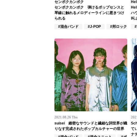
センポクカンポク
He
センポクカンポク 弾けるポップセンスと
He
Official SNS
琴線に触れるメロディーラインに惹きつけ
ハ
られる
叫
#混合バンド
#J-POP
#邦ロック
2021.08.26 Thu
202
suisei 緻密なサウンドと繊細な詞世界が織
Sc
りなす完成されたポップカルチャーの世界
て
ナ