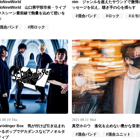
lloNewWorld
nim ジャンルを超えたサウンドで激情
lloNewWorld 山口県宇部市発・ライブ
ッセージを伝え、聴き手の心を揺らす
ウスシーン最前線で熱量を込めて想いを
#混合バンド
#ロック
#エモ
ぶ
#混合バンド
#邦ロック
1.08.19 Thu
2021.08.11 Wed
hrödinger Box 気が付けば引き込まれ
真空ホロウ 進化を止めない豊かな音楽
いるポップでデカダンスなピアノオルタ
#混合バンド
#混合ユニット
ティブ