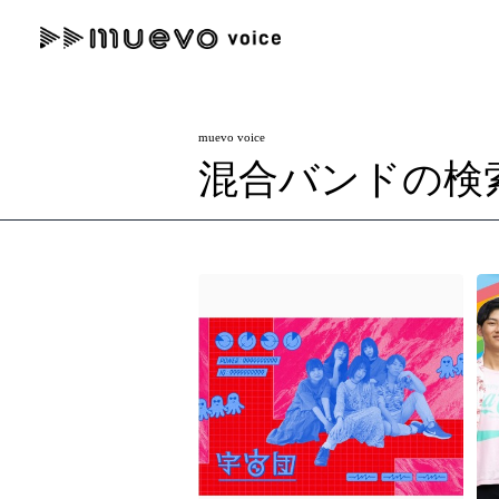
muevo media
記事を検索する
muevo voice
"読者の声を形にする”音楽特化メディア
混合バンドの検
人気ワード
MENU
#男性SSW
#ポップス
#女性SSW
#ロック
#男性シンガー
記事一覧
プレスリリース一覧
会社概要