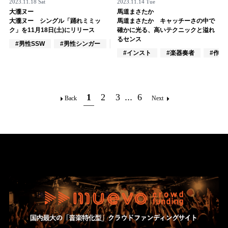
2023.11.18 Sat
2023.11.14 Tue
大瀧ヌー
馬道まさたか
大瀧ヌー シングル「踊れミミッ
馬道まさたか キャッチーさの中で
ク」を11月18日(土)にリリース
確かに光る、高いテクニックと溢れ
るセンス
#男性SSW
#男性シンガー
#男性シンガーグループ
#インスト
#楽器奏者
#作詞
1
2
3
...
6
Back
Next