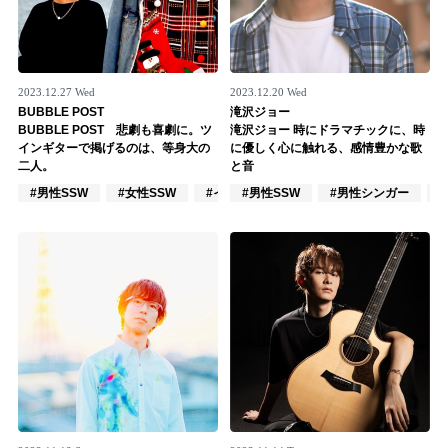
2023.12.27 Wed
2023.12.20 Wed
BUBBLE POST
滝沢ジョー
BUBBLE POST 悲劇も喜劇に。ツ
滝沢ジョー 時にドラマチックに、時
インギターで掲げるのは、等身大の
に優しく心に触れる、感情豊かな歌
二人。
と音
#男性SSW
#女性SSW
#インディーズ
#男性SSW
#男性シンガー