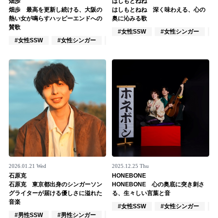
畑歩
はしもとねね
畑歩 最高を更新し続ける、大阪の
はしもとねね 深く味わえる、心の
記事リクエスト
熱い女が鳴らすハッピーエンドへの
奥に沁みる歌
賛歌
#女性SSW
#女性シンガー
ログイン
#女性SSW
#女性シンガー
#インディーズ
LINK
muevoクラウドファンディング
muevoコミュニティ
ぶいクラ！by muevo
ぶいコミュ！by muevo
ぶいマガ！ by muevo
2026.01.21 Wed
2025.12.25 Thu
石原克
HONEBONE
石原克 東京都出身のシンガーソン
HONEBONE 心の奥底に突き刺さ
グライターが届ける優しさに溢れた
る、生々しい言葉と音
Follow us
音楽
#女性SSW
#女性シンガー
#男性SSW
#男性シンガー
#インディーズ