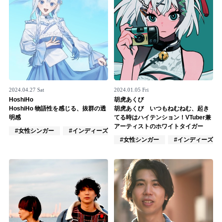
2024.04.27 Sat
2024.01.05 Fri
HoshiHo
胡虎あくび
HoshiHo 物語性を感じる、抜群の透
胡虎あくび いつもねむねむ、起き
明感
てる時はハイテンション！VTuber兼
アーティストのホワイトタイガー
#女性シンガー
#インディーズ
#混合ユニット
#女性シンガー
#インディーズ