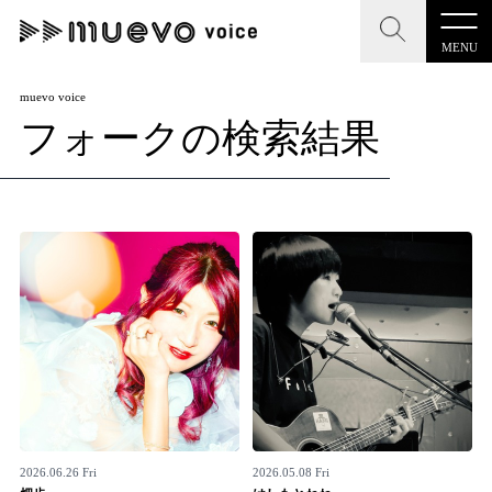
MENU
CLOSE
CLOSE
muevo media
muevo voice
フォークの検索結果
記事を検索する
"読者の声を形にする”音楽特化メディア
MENU
人気ワード
記事一覧
#男性SSW
#ポップス
#女性SSW
#ロック
プレスリリース一覧
#男性シンガー
#HR/HM
#女性シンガー
会社概要
#ヒップホップ
#男性シンガーグループ
#R&B/ソウル
お問い合わせ
2026.06.26 Fri
2026.05.08 Fri