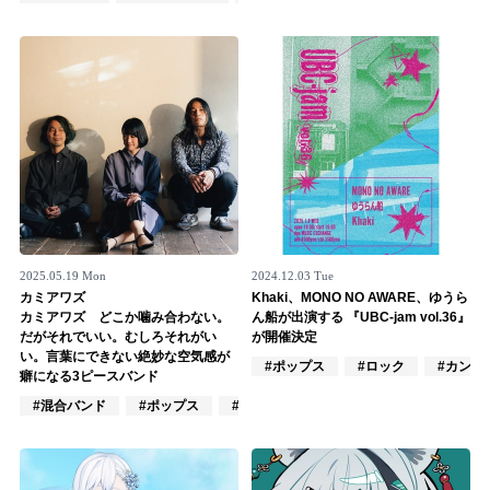
Official SNS
2025.05.19 Mon
2024.12.03 Tue
カミアワズ
Khaki、MONO NO AWARE、ゆうら
カミアワズ どこか噛み合わない。
ん船が出演する 『UBC-jam vol.36』
だがそれでいい。むしろそれがい
が開催決定
い。言葉にできない絶妙な空気感が
#ポップス
#ロック
#カント
癖になる3ピースバンド
#混合バンド
#ポップス
#J-POP