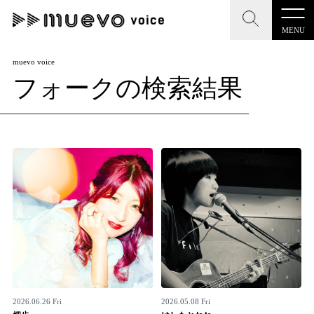
MENU
CLOSE
CLOSE
muevo media
muevo voice
フォークの検索結果
記事を検索する
"読者の声を形にする”音楽特化メディア
MENU
人気ワード
記事一覧
#男性SSW
#ポップス
#女性SSW
#ロック
プレスリリース一覧
#男性シンガー
#HR/HM
#女性シンガー
会社概要
#ヒップホップ
#男性シンガーグループ
#R&B/ソウル
お問い合わせ
2026.06.26 Fri
2026.05.08 Fri