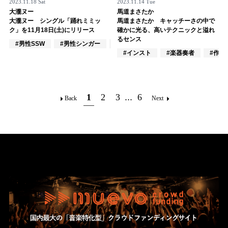
2023.11.18 Sat
2023.11.14 Tue
大瀧ヌー
馬道まさたか
大瀧ヌー シングル「踊れミミッ
馬道まさたか キャッチーさの中で
ク」を11月18日(土)にリリース
確かに光る、高いテクニックと溢れ
るセンス
#男性SSW
#男性シンガー
#男性シンガーグループ
#インスト
#楽器奏者
#作詞
1
2
3
...
6
Back
Next