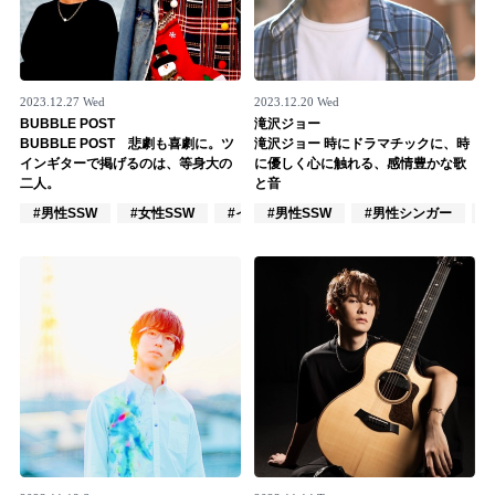
2023.12.27 Wed
2023.12.20 Wed
BUBBLE POST
滝沢ジョー
BUBBLE POST 悲劇も喜劇に。ツ
滝沢ジョー 時にドラマチックに、時
インギターで掲げるのは、等身大の
に優しく心に触れる、感情豊かな歌
二人。
と音
#男性SSW
#女性SSW
#インディーズ
#男性SSW
#男性シンガー