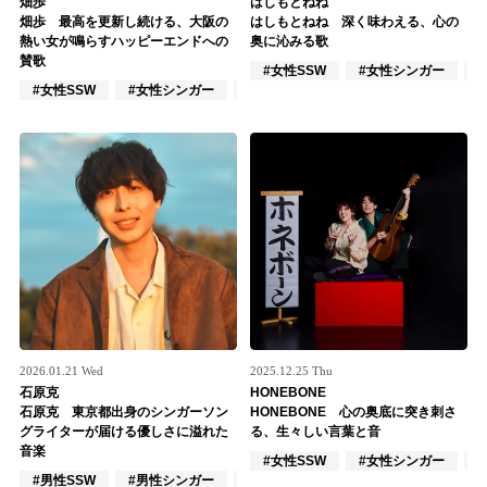
畑歩
はしもとねね
畑歩 最高を更新し続ける、大阪の
はしもとねね 深く味わえる、心の
記事リクエスト
熱い女が鳴らすハッピーエンドへの
奥に沁みる歌
賛歌
#女性SSW
#女性シンガー
ログイン
#女性SSW
#女性シンガー
#インディーズ
LINK
muevoクラウドファンディング
muevoコミュニティ
ぶいクラ！by muevo
ぶいコミュ！by muevo
ぶいマガ！ by muevo
2026.01.21 Wed
2025.12.25 Thu
石原克
HONEBONE
石原克 東京都出身のシンガーソン
HONEBONE 心の奥底に突き刺さ
グライターが届ける優しさに溢れた
る、生々しい言葉と音
Follow us
音楽
#女性SSW
#女性シンガー
#男性SSW
#男性シンガー
#インディーズ