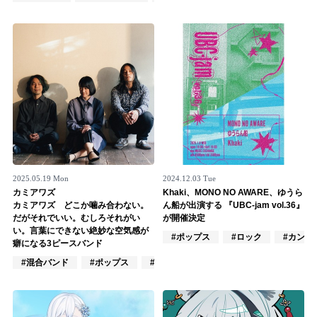
Official SNS
2025.05.19 Mon
2024.12.03 Tue
カミアワズ
Khaki、MONO NO AWARE、ゆうら
カミアワズ どこか噛み合わない。
ん船が出演する 『UBC-jam vol.36』
だがそれでいい。むしろそれがい
が開催決定
い。言葉にできない絶妙な空気感が
#ポップス
#ロック
#カント
癖になる3ピースバンド
#混合バンド
#ポップス
#J-POP