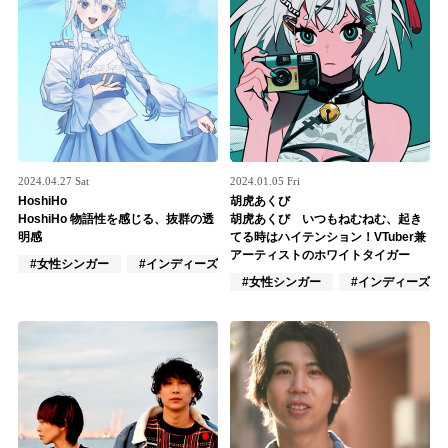
2024.04.27 Sat
2024.01.05 Fri
HoshiHo
胡虎あくび
HoshiHo 物語性を感じる、抜群の透
胡虎あくび いつもねむねむ、起き
明感
てる時はハイテンション！VTuber兼
アーティストのホワイトタイガー
#女性シンガー
#インディーズ
#混合ユニット
#女性シンガー
#インディーズ