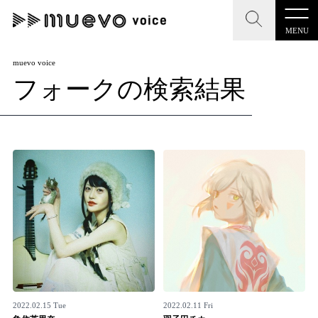
MENU
CLOSE
CLOSE
muevo media
muevo voice
フォークの検索結果
記事を検索する
"読者の声を形にする”音楽特化メディア
MENU
人気ワード
記事一覧
#男性SSW
#ポップス
#女性SSW
#ロック
プレスリリース一覧
#男性シンガー
#HR/HM
#女性シンガー
会社概要
#ヒップホップ
#男性シンガーグループ
#R&B/ソウル
お問い合わせ
2022.02.15 Tue
2022.02.11 Fri