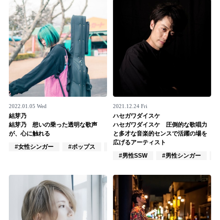
Official SNS
2022.01.05 Wed
2021.12.24 Fri
結芽乃
ハセガワダイスケ
結芽乃 想いの乗った透明な歌声
ハセガワダイスケ 圧倒的な歌唱力
が、心に触れる
と多才な音楽的センスで活躍の場を
広げるアーティスト
#女性シンガー
#ポップス
#フォーク
#男性SSW
#男性シンガー