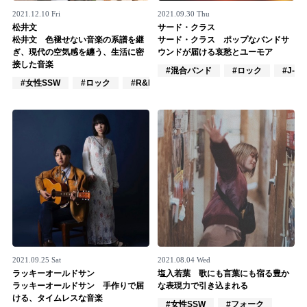
2021.12.10 Fri
2021.09.30 Thu
松井文
サード・クラス
松井文 色褪せない音楽の系譜を継
サード・クラス ポップなバンドサ
ぎ、現代の空気感を纏う、生活に密
ウンドが届ける哀愁とユーモア
接した音楽
#混合バンド
#ロック
#J-PO
#女性SSW
#ロック
#R&B/ソウル
2021.09.25 Sat
2021.08.04 Wed
ラッキーオールドサン
塩入若葉 歌にも言葉にも宿る豊か
ラッキーオールドサン 手作りで届
な表現力で引き込まれる
ける、タイムレスな音楽
#女性SSW
#フォーク