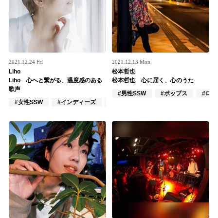
2021.12.24 Fri
2021.12.13 Mon
Liho
松本哲也
Liho 心へと繋がる、温度感のある
松本哲也 心に届く、心のうた
歌声
#男性SSW
#ポップス
#ロッ
#女性SSW
#インディーズ
#ポップス