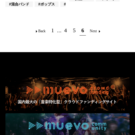
#混合バンド
#ポップス
#J-POP
1
...
4
5
6
Back
Next