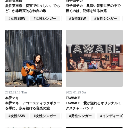
魚住英里奈
羽子田チカ
魚住英里奈 切実で生々しい、でも
羽子田チカ 奥深い音楽世界の中で
記事リクエスト
どこか非現実的な独自の歌
描くのは、記憶を辿る旅路
#女性SSW
#女性シンガー
#インディーズ
#女性SSW
#女性シンガー
ログイン
LINK
muevoクラウドファンディング
muevoコミュニティ
ぶいクラ！by muevo
ぶいコミュ！by muevo
2022.02.10 Thu
2022.01.29 Sat
ぶいマガ！ by muevo
本夛マキ
TAWAKE
本夛マキ アコースティックギター
TAWAKE 愛が溢れるオリジナルミ
を手に、歩み続ける音楽の旅
クスチャーバンド
#女性SSW
#女性シンガー
#女性シンガーグループ
#男性シンガー
#インディーズ
Follow us