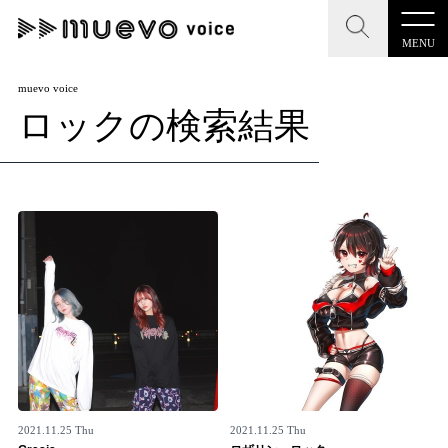
MENU
CLOSE
CLOSE
muevo media
muevo voice
ロックの検索結果
記事を検索する
"読者の声を形にする”音楽特化メディア
MENU
人気ワード
記事一覧
#男性SSW
#ポップス
#女性SSW
#ロック
プレスリリース一覧
#男性シンガー
#HR/HM
#女性シンガー
会社概要
#ヒップホップ
#男性シンガーグループ
#R&B/ソウル
お問い合わせ
2021.11.25 Thu
2021.11.25 Thu