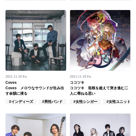
Official SNS
2021.11.19 Fri
2021.11.19 Fri
Coves
ココツキ
Coves メロウなサウンドが生み出
ココツキ 垣根を超えて突き進む二
す余韻に浸る
人に尋ねる思い
#インディーズ
#男性バンド
#ロック
#女性シンガー
#女性ユニット