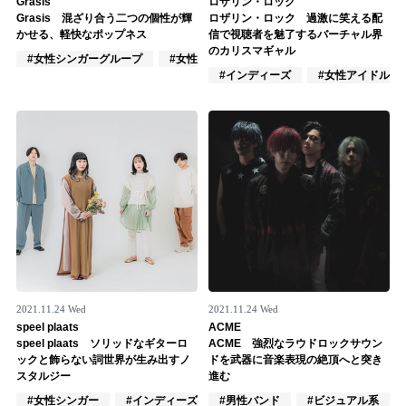
Grasis
ロザリン・ロック
Grasis 混ざり合う二つの個性が輝
ロザリン・ロック 過激に笑える配
記事リクエスト
かせる、軽快なポップネス
信で視聴者を魅了するバーチャル界
のカリスマギャル
#女性シンガーグループ
#女性ユニット
#ポップス
ログイン
#インディーズ
#女性アイドル
LINK
muevoクラウドファンディング
muevoコミュニティ
ぶいクラ！by muevo
ぶいコミュ！by muevo
ぶいマガ！ by muevo
2021.11.24 Wed
2021.11.24 Wed
speel plaats
ACME
speel plaats ソリッドなギターロ
ACME 強烈なラウドロックサウン
ックと飾らない詞世界が生み出すノ
ドを武器に音楽表現の絶頂へと突き
Follow us
スタルジー
進む
#女性シンガー
#インディーズ
#男性バンド
#女性バンド
#ビジュアル系