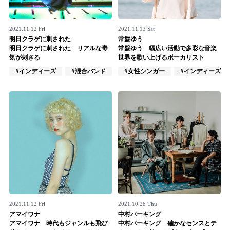
2021.11.12 Fri
2021.11.13 Sat
明日クラゲに刺された
常盤ゆう
明日クラゲに刺された リアルな毒
常盤ゆう 幅広い活動で多彩な音楽
気が刺さる
世界を歌い上げるボーカリスト
#インディーズ
#混合バンド
#混合ユニット
#女性シンガー
#インディーズ
2021.11.12 Fri
2021.10.28 Thu
アマイワナ
中村パーキング
アマイワナ 時代もジャンルも飛び
中村パーキング 確かなセンスとテ