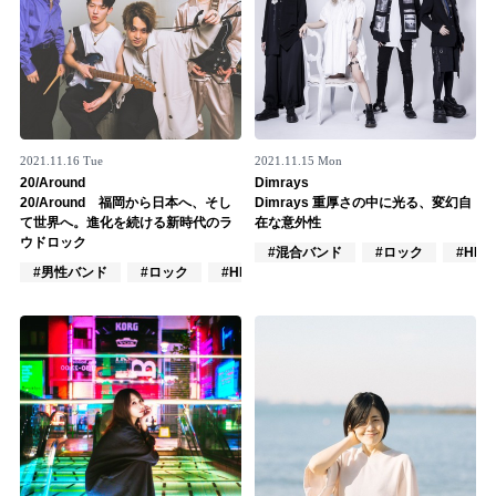
2021.11.16 Tue
2021.11.15 Mon
20/Around
Dimrays
20/Around 福岡から日本へ、そし
Dimrays 重厚さの中に光る、変幻自
て世界へ。進化を続ける新時代のラ
在な意外性
ウドロック
#混合バンド
#ロック
#HR/
#男性バンド
#ロック
#HR/HM