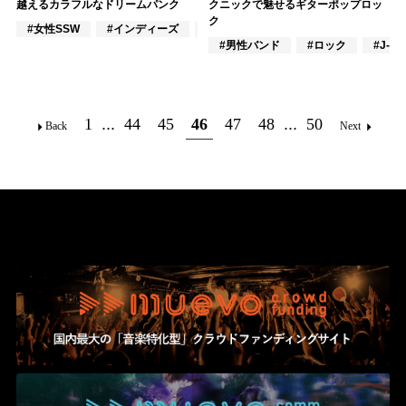
越えるカラフルなドリームパンク
クニックで魅せるギターポップロッ
ク
#女性SSW
#インディーズ
#作詞/作曲家
#男性バンド
#ロック
#J-PO
1
...
44
45
46
47
48
...
50
Back
Next