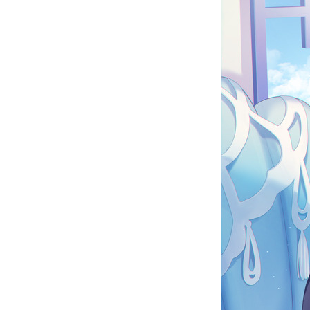
お問い合わせ
記事リクエスト
ログイン
LINK
muevoクラウドファンディング
muevoコミュニティ
ぶいクラ！by muevo
ぶいコミュ！by muevo
ぶいマガ！ by muevo
Follow us