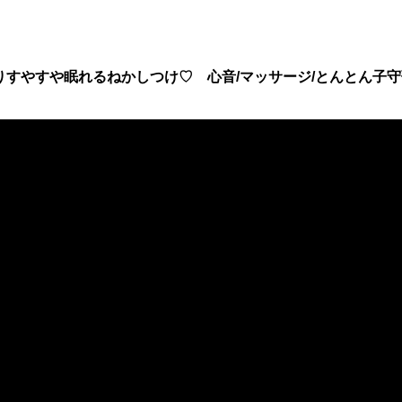
りすやすや眠れるねかしつけ♡ 心音/マッサージ/とんとん子守歌 rel