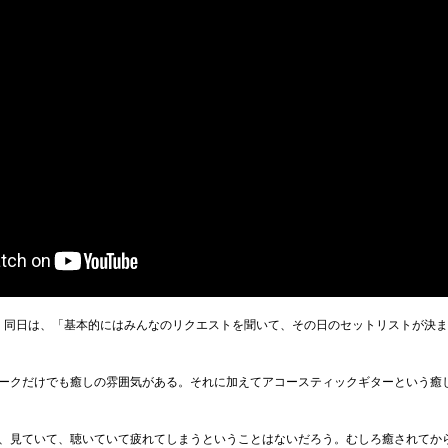
模様。同日は、「基本的にはみんなのリクエストを聞いて、その日のセットリストが決ま
ークだけでも癒しの雰囲気がある。それに加えてアコースティックギターという癒
、見ていて、聴いていて疲れてしまうということはないだろう。むしろ癒されてか