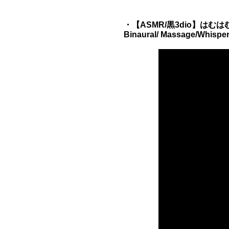
・【ASMR/黒3dio】は
Binaural/ Massage/Wh