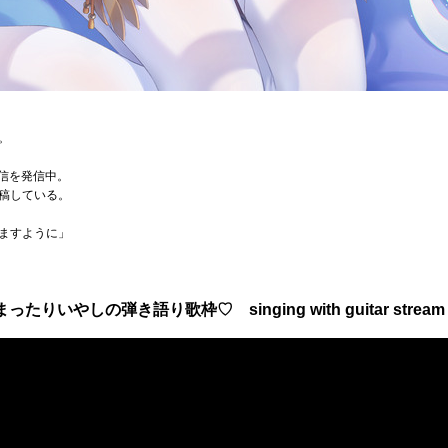
。
配信を発信中。
稿している。
ますように」
たりいやしの弾き語り歌枠♡ singing with guitar str