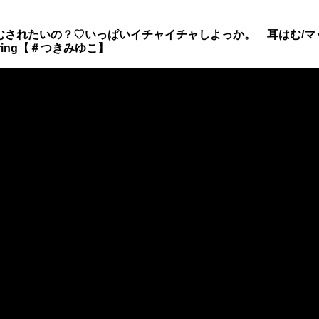
むはむされたいの？♡いっぱいイチャイチャしよっか。 耳はむ/
ispering【＃つきみゆこ】