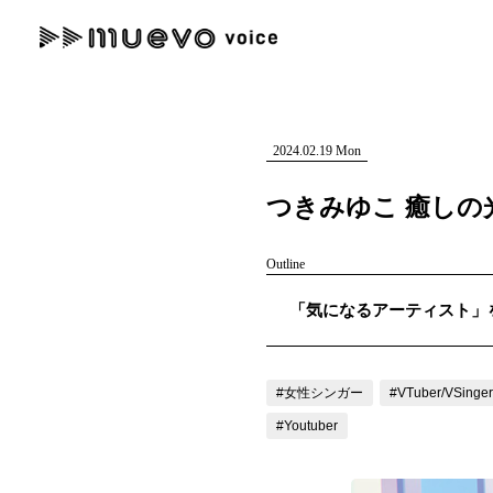
muevo media
記事を検索する
"読者の声を形にする”音楽特化メディア
2024.02.19 Mon
つきみゆこ 癒しの
Outline
人気ワード
「気になるアーティスト」を紹
MENU
#男性SSW
#ポップス
#女性SSW
#ロック
#男性シンガー
記事一覧
#女性シンガー
#VTuber/VSinger
プレスリリース一覧
#Youtuber
会社概要