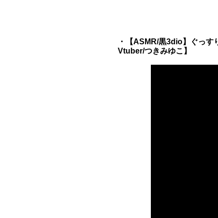
・【ASMR/黒3dio】ぐっす
Vtuber/つきみゆこ】