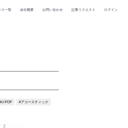
ース一覧
会社概要
お問い合わせ
記事リクエスト
ログイン
CLOSE
CLOSE
プ
#R&B/ソウル
#J-POP
#アコースティック