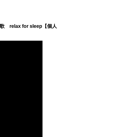
ax for sleep【個人