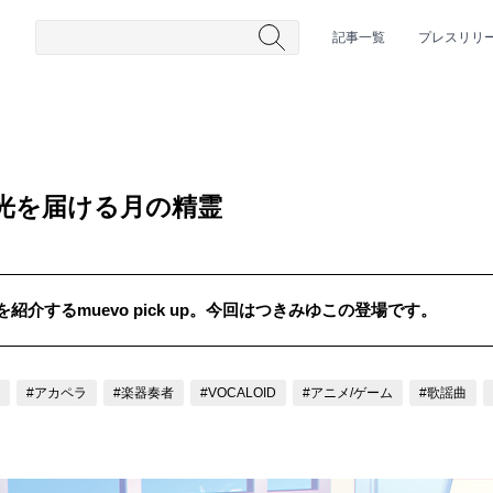
記事一覧
プレスリリ
光を届ける月の精霊
介するmuevo pick up。今回はつきみゆこの登場です。
#HR/HM
#女性シンガー
#ヒップホップ
#男性シンガーグルー
#アカペラ
#楽器奏者
#VOCALOID
#アニメ/ゲーム
#歌謡曲