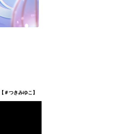
eam【＃つきみゆこ】