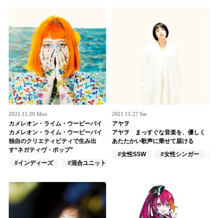
Official SNS
2021.11.29 Mon
2021.11.27 Sat
カメレオン・ライム・ウーピーパイ
アヤヲ
カメレオン・ライム・ウーピーパイ
アヤヲ まっすぐな音楽を、優しく
独自のクリエティビティで生み出
あたたかい歌声に乗せて届ける
す“ネガティヴ・ポップ”
#女性SSW
#女性シンガー
#インディーズ
#混合ユニット
#作詞/作曲家