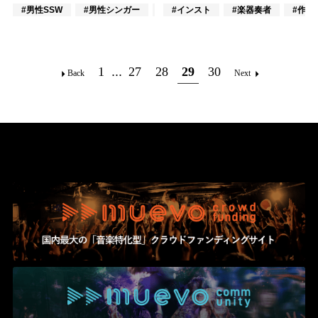
#男性SSW
#男性シンガー
#男性シンガーグループ
#インスト
#楽器奏者
#作詞
1
...
27
28
29
30
Back
Next