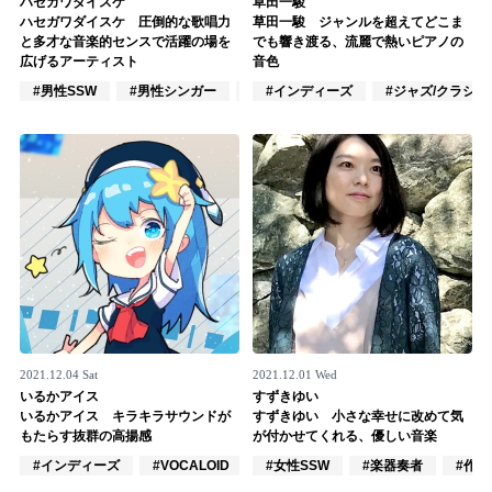
ハセガワダイスケ
草田一駿
ハセガワダイスケ 圧倒的な歌唱力
草田一駿 ジャンルを超えてどこま
記事リクエスト
と多才な音楽的センスで活躍の場を
でも響き渡る、流麗で熱いピアノの
広げるアーティスト
音色
ログイン
#男性SSW
#男性シンガー
#インディーズ
#インディーズ
#ジャズ/クラシ
LINK
muevoクラウドファンディング
muevoコミュニティ
ぶいクラ！by muevo
ぶいコミュ！by muevo
ぶいマガ！ by muevo
2021.12.04 Sat
2021.12.01 Wed
いるかアイス
すずきゆい
いるかアイス キラキラサウンドが
すずきゆい 小さな幸せに改めて気
もたらす抜群の高揚感
が付かせてくれる、優しい音楽
Follow us
#インディーズ
#VOCALOID
#作詞/作曲家
#女性SSW
#楽器奏者
#作詞