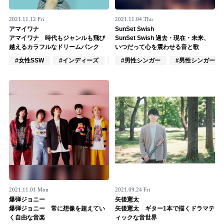
2021.11.12 Fri
2021.11.04 Thu
アマイワナ
SunSet Swish
アマイワナ 時代もジャンルも飛び
SunSet Swish 過去・現在・未来、
越えるカラフルなドリームパンク
いつだって心を震わせる音と歌
#女性SSW
#インディーズ
#作詞/作曲家
#男性シンガー
#男性シンガーグ
2021.11.01 Mon
2021.09.24 Fri
爆弾ジョニー
矢後憲太
爆弾ジョニー 常に想像を超えてい
矢後憲太 ギター1本で描くドラマテ
く自由な音楽
ィックな音世界