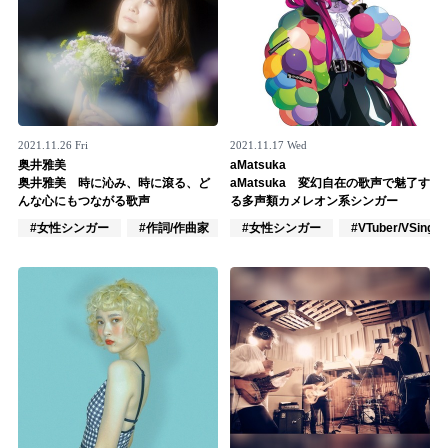
2021.11.26 Fri
2021.11.17 Wed
奥井雅美
aMatsuka
奥井雅美 時に沁み、時に滾る、ど
aMatsuka 変幻自在の歌声で魅了す
んな心にもつながる歌声
る多声類カメレオン系シンガー
#女性シンガー
#作詞/作曲家
#ロック
#女性シンガー
#VTuber/VSinger