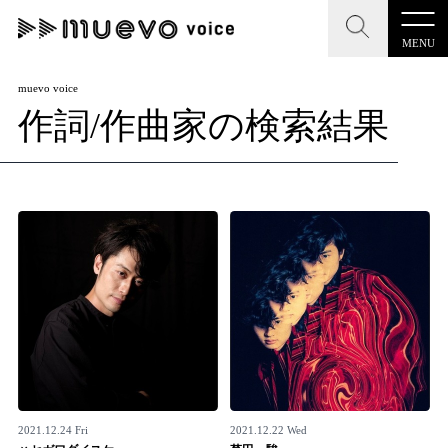
MENU
CLOSE
CLOSE
muevo media
muevo voice
作詞/作曲家の検索結果
記事を検索する
"読者の声を形にする”音楽特化メディア
MENU
人気ワード
記事一覧
#男性SSW
#ポップス
#女性SSW
#ロック
プレスリリース一覧
#男性シンガー
#HR/HM
#女性シンガー
会社概要
#ヒップホップ
#男性シンガーグループ
#R&B/ソウル
お問い合わせ
2021.12.24 Fri
2021.12.22 Wed