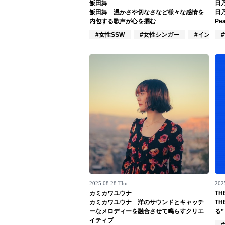
飯田舞
日
飯田舞 温かさや切なさなど様々な感情を
日
Official SNS
内包する歌声が心を掴む
Pe
#女性SSW
#女性シンガー
#インディ
2025.08.28 Thu
202
カミカワユウナ
TH
カミカワユウナ 洋のサウンドとキャッチ
TH
ーなメロディーを融合させて鳴らすクリエ
る
イティブ