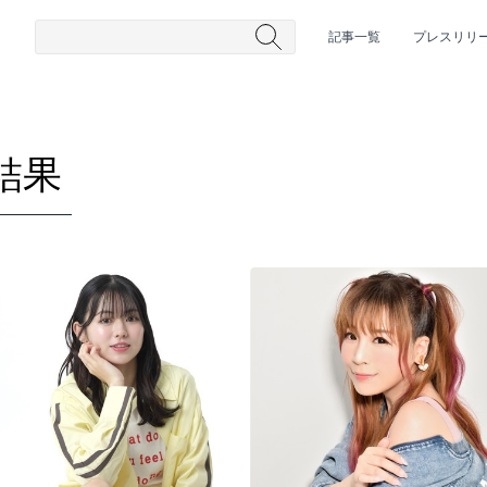
記事一覧
プレスリリ
結果
#HR/HM
#女性シンガー
#ヒップホップ
#男性シンガーグルー