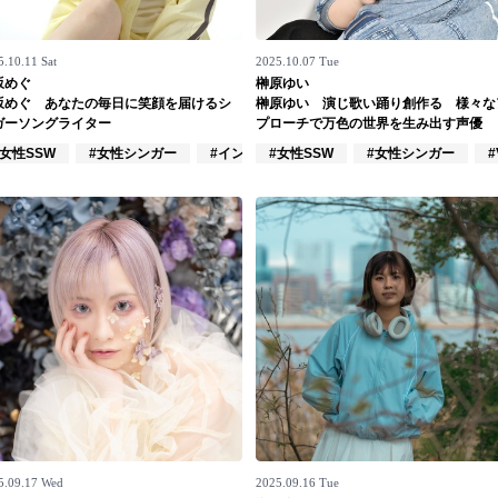
5.10.11 Sat
2025.10.07 Tue
坂めぐ
榊原ゆい
坂めぐ あなたの毎日に笑顔を届けるシ
榊原ゆい 演じ歌い踊り創作る 様々な
ガーソングライター
プローチで万色の世界を生み出す声優
#女性SSW
#女性シンガー
#インディーズ
#女性SSW
#女性シンガー
#
5.09.17 Wed
2025.09.16 Tue