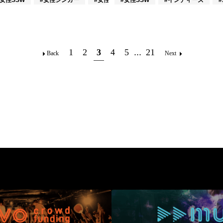
#女性SSW
#女性シンガー
#女性ユニット
#女性SSW
#インディーズ
1
2
3
4
5
...
21
Back
Next