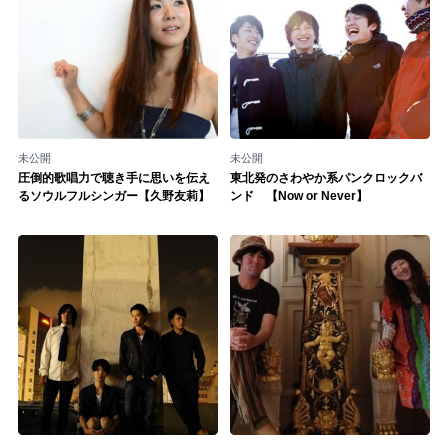
未公開
未公開
圧倒的歌唱力で聴き手に思いを伝え
東北発のさわやか系パンクロックバ
るソウルフルシンガー【久野友莉】
ンド 【Now or Never】