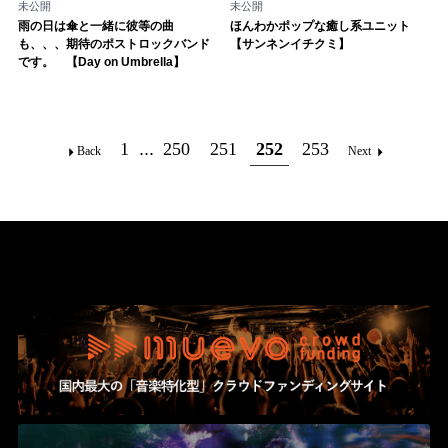
未公開
未公開
雨の日は傘と一緒に彼等の曲
ほんわかポップな癒し系ユニット
も、、、期待のポストロックバンド
【サンネンイチクミ】
です。 【Day on Umbrella】
1
...
250
251
252
253
Back
Next