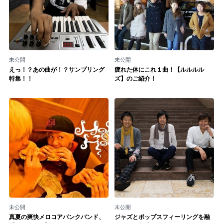
記事リクエスト
ログイン
未公開
未公開
LINK
えっ！？あの曲が！？サンプリング
疲れた体にこれ１曲！【ルルルル
特集！！
ズ】のご紹介！
muevoクラウドファンディング
muevoコミュニティ
ぶいクラ！by muevo
ぶいコミュ！by muevo
ぶいマガ！ by muevo
Follow us
未公開
未公開
真夏の爽快メロコアパンクバンド、
ジャズとポップスフィーリングを融