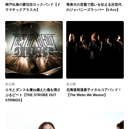
神戸出身の要注目ロックバンド【ド
等身大の言葉で思いを伝える次世代
ラマチックアラスカ】
のジャパニーズラッパー【t-Ace】
未公開
未公開
エモとダンスを兼ね備えた魂を揺さ
北海道発道産子メタルコアバンド！
ぶるビート【THE STROBE OUT
【The Webs We Weave】
STRINGS】