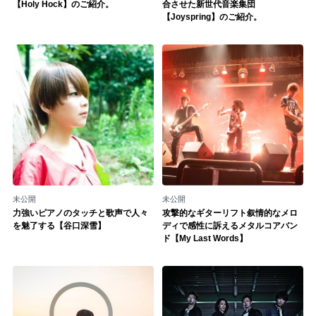
Official SNS
【Holy Hock】のご紹介。
合させた新世代音楽集団
【Joyspring】のご紹介。
未公開
未公開
力強いピアノのタッチと歌声で人々
攻撃的なギターリフト叙情的なメロ
を魅了する【谷口深雪】
ディで感性に訴えるメタルコアバン
ド【My Last Words】