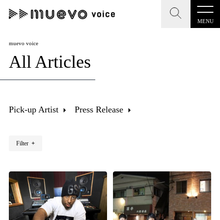
MENU
CLOSE
CLOSE
muevo media
muevo voice
All Articles
記事を検索する
"読者の声を形にする”音楽特化メディア
Pick-up Artist
Press Release
MENU
人気ワード
Filter
+
記事一覧
#男性SSW
#ポップス
#女性SSW
#ロック
プレスリリース一覧
#男性シンガー
#HR/HM
#女性シンガー
会社概要
#ヒップホップ
#男性シンガーグループ
#R&B/ソウル
お問い合わせ