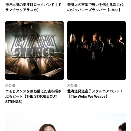
神戸出身の要注目ロックバンド【ド
等身大の言葉で思いを伝える次世代
ラマチックアラスカ】
のジャパニーズラッパー【t-Ace】
未公開
未公開
エモとダンスを兼ね備えた魂を揺さ
北海道発道産子メタルコアバンド！
ぶるビート【THE STROBE OUT
【The Webs We Weave】
STRINGS】