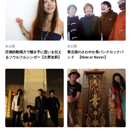
未公開
未公開
圧倒的歌唱力で聴き手に思いを伝え
東北発のさわやか系パンクロックバ
るソウルフルシンガー【久野友莉】
ンド 【Now or Never】