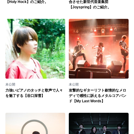
Official SNS
【Holy Hock】のご紹介。
合させた新世代音楽集団
【Joyspring】のご紹介。
未公開
未公開
力強いピアノのタッチと歌声で人々
攻撃的なギターリフト叙情的なメロ
を魅了する【谷口深雪】
ディで感性に訴えるメタルコアバン
ド【My Last Words】