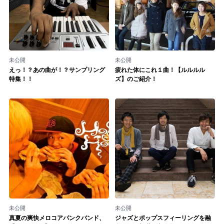
記事リクエスト
ログイン
未公開
未公開
LINK
えっ！？あの曲が！？サンプリング
疲れた体にこれ１曲！【ルルルル
特集！！
ズ】のご紹介！
muevoクラウドファンディング
muevoコミュニティ
ぶいクラ！by muevo
ぶいコミュ！by muevo
ぶいマガ！ by muevo
Follow us
未公開
未公開
真夏の爽快メロコアパンクバンド、
ジャズとポップスフィーリングを融