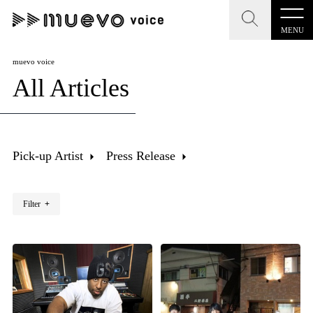
MENU
CLOSE
CLOSE
muevo media
muevo voice
All Articles
記事を検索する
"読者の声を形にする”音楽特化メディア
Pick-up Artist
Press Release
MENU
人気ワード
Filter
+
記事一覧
#男性SSW
#ポップス
#女性SSW
#ロック
プレスリリース一覧
#男性シンガー
#HR/HM
#女性シンガー
会社概要
#ヒップホップ
#男性シンガーグループ
#R&B/ソウル
お問い合わせ