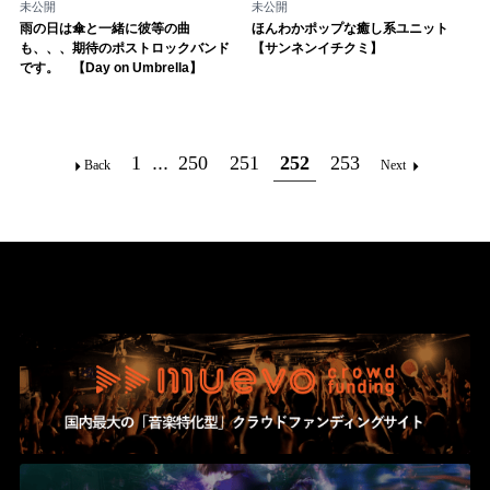
未公開
未公開
雨の日は傘と一緒に彼等の曲
ほんわかポップな癒し系ユニット
も、、、期待のポストロックバンド
【サンネンイチクミ】
です。 【Day on Umbrella】
1
...
250
251
252
253
Back
Next