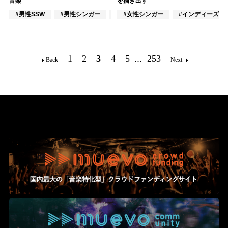
音楽
を描き出す
#男性SSW
#男性シンガー
#インディーズ
#女性シンガー
#インディーズ
1
2
3
4
5
...
253
Back
Next