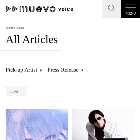
MENU
CLOSE
CLOSE
muevo media
muevo voice
All Articles
記事を検索する
"読者の声を形にする”音楽特化メディア
Pick-up Artist
Press Release
MENU
人気ワード
Filter
+
記事一覧
#男性SSW
#ポップス
#女性SSW
#ロック
プレスリリース一覧
#男性シンガー
#HR/HM
#女性シンガー
会社概要
#ヒップホップ
#男性シンガーグループ
#R&B/ソウル
お問い合わせ