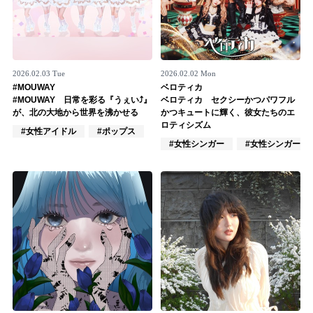
2026.02.03 Tue
2026.02.02 Mon
#MOUWAY
ベロティカ
#MOUWAY 日常を彩る『うぇい⤴︎』
ベロティカ セクシーかつパワフル
が、北の大地から世界を沸かせる
かつキュートに輝く、彼女たちのエ
ロティシズム
#女性アイドル
#ポップス
#女性シンガー
#女性シンガーグ