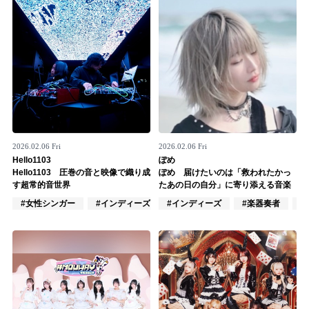
2026.02.06 Fri
2026.02.06 Fri
Hello1103
ぽめ
Hello1103 圧巻の音と映像で織り成
ぽめ 届けたいのは「救われたかっ
す超常的音世界
たあの日の自分」に寄り添える音楽
#女性シンガー
#インディーズ
#インディーズ
#インスト
#楽器奏者
#