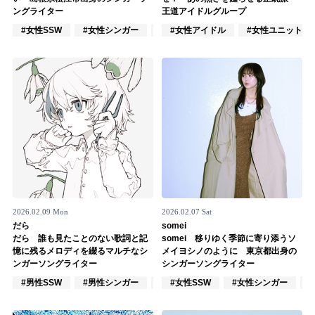
ングライター
王道アイドルグループ
#女性SSW
#女性シンガー
#インディーズ
#女性アイドル
#女性ユニット
2026.02.09 Mon
2026.02.07 Sat
だら
somei
だら 誰も見たことのない歌詞と記
somei 移りゆく季節に寄り添うソ
憶に残るメロディを綴るマルチなシ
メイヨシノのように 東京都出身の
ンガーソングライター
シンガーソングライター
#男性SSW
#男性シンガー
#インディーズ
#女性SSW
#女性シンガー