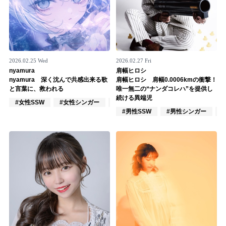
記事リクエスト
ログイン
2026.02.25 Wed
2026.02.27 Fri
LINK
nyamura
肩幅ヒロシ
nyamura 深く沈んで共感出来る歌
肩幅ヒロシ 肩幅0.0006kmの衝撃！
muevoクラウドファンディング
と言葉に、救われる
唯一無二の“ナンダコレハ”を提供し
続ける異端児
#女性SSW
#女性シンガー
#作詞/作曲家
muevoコミュニティ
#男性SSW
#男性シンガー
ぶいクラ！by muevo
ぶいコミュ！by muevo
ぶいマガ！ by muevo
Follow us