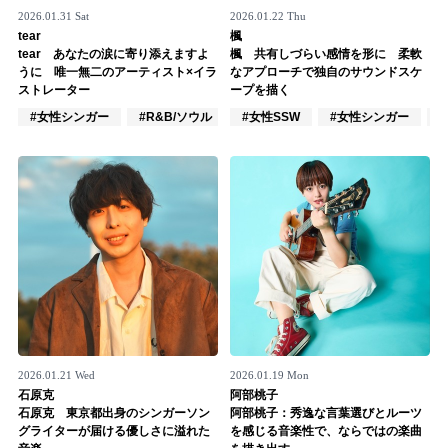
2026.01.31 Sat
2026.01.22 Thu
tear
楓
tear あなたの涙に寄り添えますよ
楓 共有しづらい感情を形に 柔軟
うに 唯一無二のアーティスト×イラ
なアプローチで独自のサウンドスケ
ストレーター
ープを描く
#女性シンガー
#R&B/ソウル
#J-POP
#女性SSW
#女性シンガー
2026.01.21 Wed
2026.01.19 Mon
石原克
阿部桃子
石原克 東京都出身のシンガーソン
阿部桃子：秀逸な言葉選びとルーツ
グライターが届ける優しさに溢れた
を感じる音楽性で、ならではの楽曲